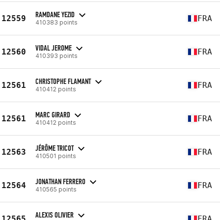
RAMDANE YEZID
12559
FRA
410383 points
VIDAL JEROME
12560
FRA
410393 points
CHRISTOPHE FLAMANT
12561
FRA
410412 points
MARC GIRARD
12561
FRA
410412 points
JÉRÔME TRICOT
12563
FRA
410501 points
JONATHAN FERRERO
12564
FRA
410565 points
ALEXIS OLIVIER
12565
FRA