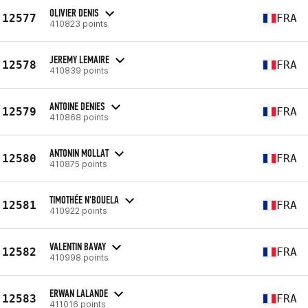
OLIVIER DENIS
12577
FRA
410823 points
JEREMY LEMAIRE
12578
FRA
410839 points
ANTOINE DENIES
12579
FRA
410868 points
ANTONIN MOLLAT
12580
FRA
410875 points
TIMOTHÉE N'BOUELA
12581
FRA
410922 points
VALENTIN BAVAY
12582
FRA
410998 points
ERWAN LALANDE
12583
FRA
411016 points