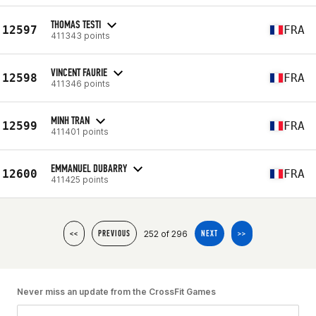
THOMAS TESTI
12597
FRA
411343 points
VINCENT FAURIE
12598
FRA
411346 points
MINH TRAN
12599
FRA
411401 points
EMMANUEL DUBARRY
12600
FRA
411425 points
252 of 296
<<
PREVIOUS
NEXT
>>
Never miss an update from the CrossFit Games