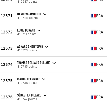
410687 points
DAVID VIRAMOUTOU
12571
FRA
410688 points
LOUIS DURAND
12572
FRA
410711 points
ACHARD CHRISTOPHE
12573
FRA
410726 points
THOMAS POLLAUD DULIAND
12574
FRA
410735 points
MATHIS DELMARLE
12575
FRA
410736 points
SÉBASTIEN BILLARD
12576
FRA
410742 points