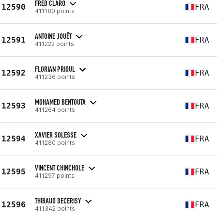
FRED CLARO
12590
FRA
411180 points
ANTOINE JOUËT
12591
FRA
411222 points
FLORIAN PRIOUL
12592
FRA
411236 points
MOHAMED BENTOUTA
12593
FRA
411264 points
XAVIER SOLESSE
12594
FRA
411280 points
VINCENT CHINCHOLE
12595
FRA
411297 points
THIBAUD DECERISY
12596
FRA
411342 points