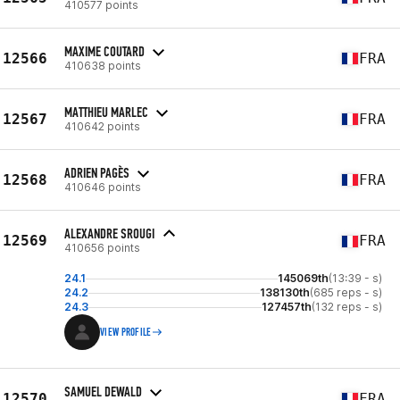
410577 points
MAXIME COUTARD
12566
FRA
410638 points
MATTHIEU MARLEC
12567
FRA
410642 points
ADRIEN PAGÈS
12568
FRA
410646 points
ALEXANDRE SROUGI
12569
FRA
410656 points
24.1
145069th
(13:39 - s)
24.2
138130th
(685 reps - s)
24.3
127457th
(132 reps - s)
VIEW PROFILE
SAMUEL DEWALD
12570
FRA