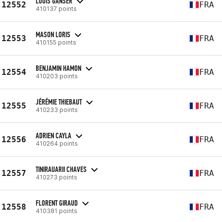
LOUIS GANSER
12552
FRA
410137 points
MASON LORIS
12553
FRA
410155 points
BENJAMIN HAMON
12554
FRA
410203 points
JÉRÉMIE THIEBAUT
12555
FRA
410233 points
ADRIEN CAYLA
12556
FRA
410264 points
TINIRAUARII CHAVES
12557
FRA
410273 points
FLORENT GIRAUD
12558
FRA
410381 points