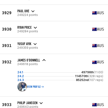
PAUL UHE
3929
AUS
249224 points
RYAN PRICE
3930
AUS
249284 points
YUSUF AYIK
3931
AUS
249359 points
JAMES O'DONNELL
3932
AUS
249618 points
24.1
49796th
(11:00)
24.2
114570th
(328 reps)
24.3
85252nd
(107 reps)
VIEW PROFILE
PHILIP JANSSEN
3933
AUS
249643 points