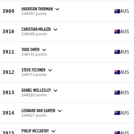
HARRISON THURMAN
3909
AUS
248057 points
CHRISTIAN MILAZZO
3910
AUS
248065 points
TODD SMITH
3911
AUS
248145 points
STEVE FECHNER
3912
AUS
248173 points
DANIEL WELLESLEY
3913
AUS
248220 points
LEONARD VAN SANTEN
3914
AUS
248527 points
PHILIP MCCARTHY
3915
AUS