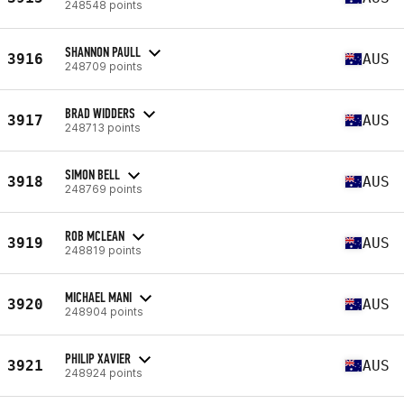
248548 points
SHANNON PAULL
3916
AUS
248709 points
BRAD WIDDERS
3917
AUS
248713 points
SIMON BELL
3918
AUS
248769 points
ROB MCLEAN
3919
AUS
248819 points
MICHAEL MANI
3920
AUS
248904 points
PHILIP XAVIER
3921
AUS
248924 points