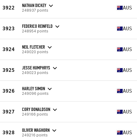
NATHAN DICKEY
3922
AUS
248937 points
FEDERICO REINFELD
3923
AUS
248954 points
NEIL FLETCHER
3924
AUS
249020 points
JESSE HUMPHRYS
3925
AUS
249023 points
HARLEY SIMON
3926
AUS
249096 points
CORY DONALDSON
3927
AUS
249166 points
OLIVER WAGHORN
3928
AUS
249216 points