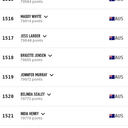
79584 points
MADDY WHYTE
1516
AUS
79614 points
JESS LARDER
1517
AUS
79648 points
BRIGETTE JENSEN
1518
AUS
79655 points
JENNIFER MURRAY
1519
AUS
79672 points
BELINDA SEALEY
1520
AUS
79770 points
INDIA HENRY
1521
AUS
79779 points