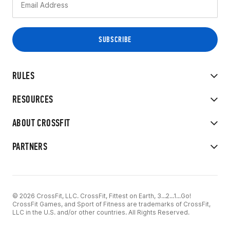
RULES
RESOURCES
ABOUT CROSSFIT
PARTNERS
© 2026 CrossFit, LLC. CrossFit, Fittest on Earth, 3...2...1...Go!
CrossFit Games, and Sport of Fitness are trademarks of CrossFit,
LLC in the U.S. and/or other countries. All Rights Reserved.