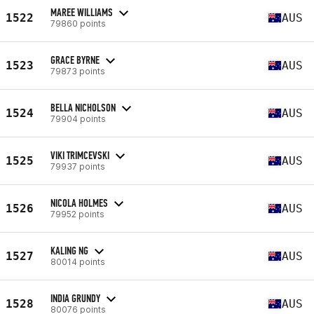
MAREE WILLIAMS
1522
AUS
79860 points
GRACE BYRNE
1523
AUS
79873 points
BELLA NICHOLSON
1524
AUS
79904 points
VIKI TRIMCEVSKI
1525
AUS
79937 points
NICOLA HOLMES
1526
AUS
79952 points
KALING NG
1527
AUS
80014 points
INDIA GRUNDY
1528
AUS
80076 points