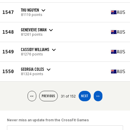
THU NGUYEN
1547
AUS
81119 points
GENEVIEVE SWAN
1548
AUS
81261 points
CASSIDY WILLIAMS
1549
AUS
81276 points
GEORGIA COLES
1550
AUS
81324 points
31 of 152
<<
PREVIOUS
NEXT
>>
Never miss an update from the CrossFit Games