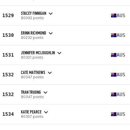
STACEY FINNIGAN
1529
AUS
80092 points
ERINN RICHMOND
1530
AUS
80232 points
JENNIFER MCLOUGHLIN
1531
AUS
80321 points
CATE MATTHEWS
1532
AUS
80347 points
TRAN TRUONG
1532
AUS
80347 points
KATIE PEARCE
1534
AUS
80357 points