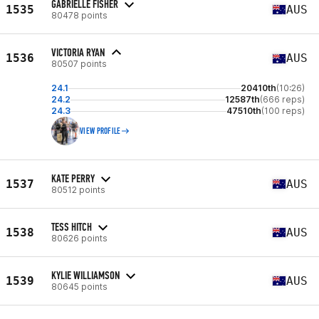
GABRIELLE FISHER
1535
AUS
80478 points
VICTORIA RYAN
1536
AUS
80507 points
24.1
20410th
(10:26)
24.2
12587th
(666 reps)
24.3
47510th
(100 reps)
VIEW PROFILE
KATE PERRY
1537
AUS
80512 points
TESS HITCH
1538
AUS
80626 points
KYLIE WILLIAMSON
1539
AUS
80645 points