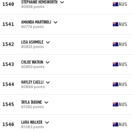
STEPHANIE HEMSWORTH
1540
AUS
80658 points
AMANDA MARTINOLI
1541
AUS
80774 points
LISA ASHMOLE
1542
AUS
80825 points
CHLOE WATKIN
1543
AUS
80850 points
HAYLEY CAELLI
1544
AUS
80899 points
TAYLA TABONE
1545
AUS
81082 points
LARA WALKER
1546
AUS
81083 points