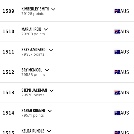
KIMBERLEY SMITH
1509
AUS
79128 points
MARIAH REID
1510
AUS
79208 points
SKYE AZZOPARDI
1511
AUS
79357 points
BRY MCNICOL
1512
AUS
79538 points
STEPH JACKMAN
1513
AUS
79570 points
SARAH BONNER
1514
AUS
79571 points
KELDA RUNDLE
1515
AUS