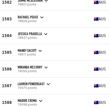
JAIMIE MCGLASHAN
1502
AUS
78821 points
RACHAEL PEASE
1503
AUS
78828 points
JESSICA PRADELLA
1504
AUS
78837 points
MANDY EACOTT
1505
AUS
78911 points
MIRANDA MCCURRY
1506
AUS
79056 points
LAUREN PENDERGAST
1507
AUS
79070 points
MADDIE CREMA
1508
AUS
79098 points