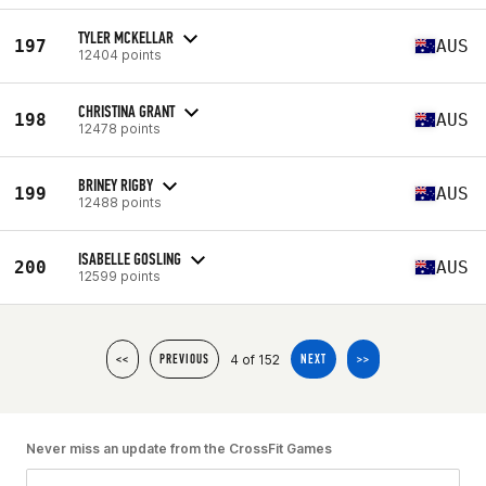
TYLER MCKELLAR
197
AUS
12404 points
CHRISTINA GRANT
198
AUS
12478 points
BRINEY RIGBY
199
AUS
12488 points
ISABELLE GOSLING
200
AUS
12599 points
4 of 152
<<
PREVIOUS
NEXT
>>
Never miss an update from the CrossFit Games