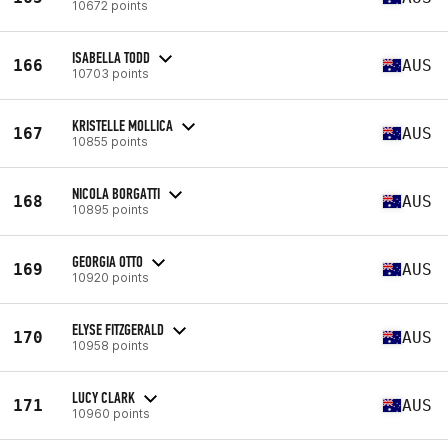
10672 points
ISABELLA TODD
166
AUS
10703 points
KRISTELLE MOLLICA
167
AUS
10855 points
NICOLA BORGATTI
168
AUS
10895 points
GEORGIA OTTO
169
AUS
10920 points
ELYSE FITZGERALD
170
AUS
10958 points
LUCY CLARK
171
AUS
10960 points