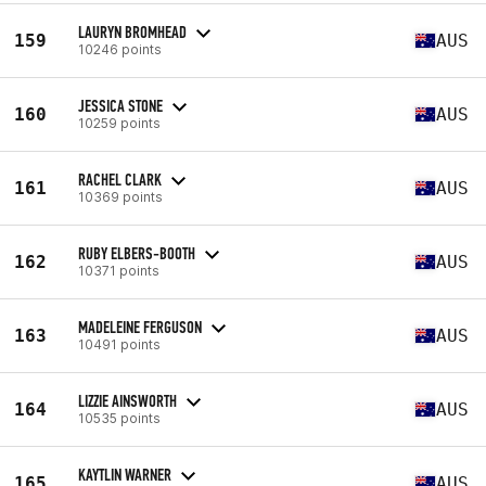
LAURYN BROMHEAD
159
AUS
10246 points
JESSICA STONE
160
AUS
10259 points
RACHEL CLARK
161
AUS
10369 points
RUBY ELBERS-BOOTH
162
AUS
10371 points
MADELEINE FERGUSON
163
AUS
10491 points
LIZZIE AINSWORTH
164
AUS
10535 points
KAYTLIN WARNER
165
AUS