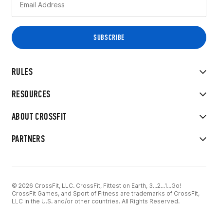
RULES
RESOURCES
ABOUT CROSSFIT
PARTNERS
© 2026 CrossFit, LLC. CrossFit, Fittest on Earth, 3...2...1...Go!
CrossFit Games, and Sport of Fitness are trademarks of CrossFit,
LLC in the U.S. and/or other countries. All Rights Reserved.