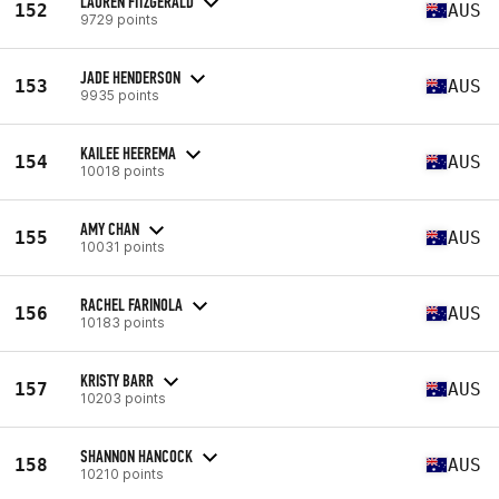
LAUREN FITZGERALD
152
AUS
9729 points
JADE HENDERSON
153
AUS
9935 points
KAILEE HEEREMA
154
AUS
10018 points
AMY CHAN
155
AUS
10031 points
RACHEL FARINOLA
156
AUS
10183 points
KRISTY BARR
157
AUS
10203 points
SHANNON HANCOCK
158
AUS
10210 points