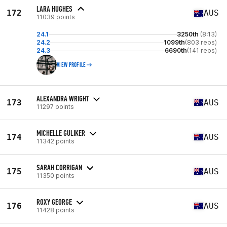
LARA HUGHES
172
AUS
11039 points
24.1
3250th
(8:13)
24.2
1099th
(803 reps)
24.3
6690th
(141 reps)
VIEW PROFILE
ALEXANDRA WRIGHT
173
AUS
11297 points
MICHELLE GULIKER
174
AUS
11342 points
SARAH CORRIGAN
175
AUS
11350 points
ROXY GEORGE
176
AUS
11428 points