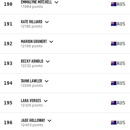
EMMALYNE MITCHELL
190
AUS
11984 points
KATE HILLIARD
191
AUS
12185 points
MARION GRUNERT
192
AUS
12196 points
BECKY ARNOLD
193
AUS
12232 points
TAHNI LAWLER
194
AUS
12266 points
LARA VERGES
195
AUS
12329 points
JADE HOLLOWAY
196
AUS
12403 points