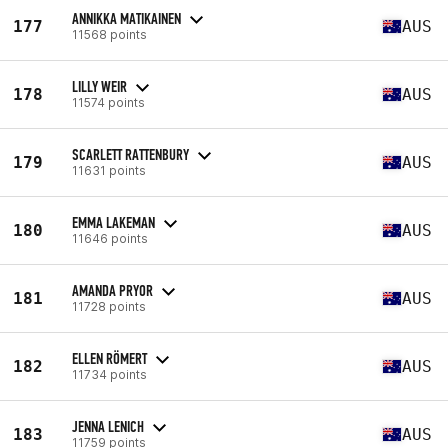
ANNIKKA MATIKAINEN
177
AUS
11568 points
LILLY WEIR
178
AUS
11574 points
SCARLETT RATTENBURY
179
AUS
11631 points
EMMA LAKEMAN
180
AUS
11646 points
AMANDA PRYOR
181
AUS
11728 points
ELLEN RÖMERT
182
AUS
11734 points
JENNA LENICH
183
AUS
11759 points