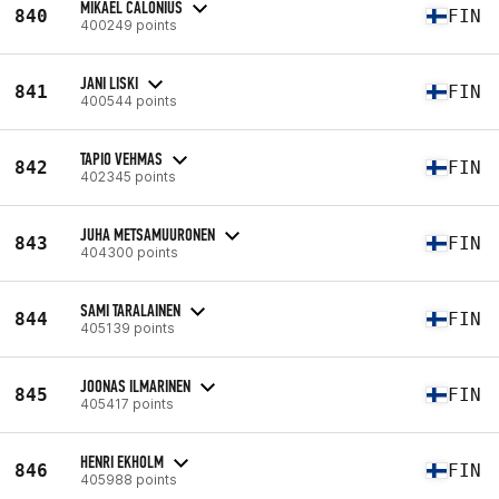
MIKAEL CALONIUS
840
FIN
400249 points
JANI LISKI
841
FIN
400544 points
TAPIO VEHMAS
842
FIN
402345 points
JUHA METSAMUURONEN
843
FIN
404300 points
SAMI TARALAINEN
844
FIN
405139 points
JOONAS ILMARINEN
845
FIN
405417 points
HENRI EKHOLM
846
FIN
405988 points