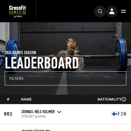
2024 GAMES SEASON
LEADERBOARD
FILTERS
#
NAME
NATIONALITY
JOONAS-NILS KOLMER
801
FIN
376327 points