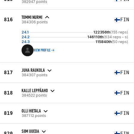
382947 points
TOMMI NURMI
816
FIN
384306 points
24.1
122356th
(155 reps)
24.2
146110th
(634 reps - s)
24.3
115840th
(50 reps)
VIEW PROFILE
JUHA RAUKOLA
817
FIN
384307 points
KALLE LEPPÄAHO
818
FIN
384522 points
OLLI HIETALA
819
FIN
387112 points
SIIM UUEDA
820
FIN