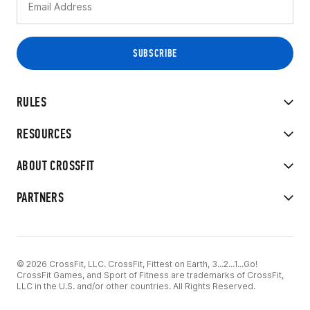
RULES
RESOURCES
ABOUT CROSSFIT
PARTNERS
© 2026 CrossFit, LLC. CrossFit, Fittest on Earth, 3...2...1...Go!
CrossFit Games, and Sport of Fitness are trademarks of CrossFit,
LLC in the U.S. and/or other countries. All Rights Reserved.