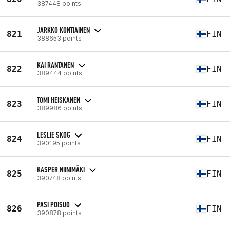
387448 points
JARKKO KONTIAINEN
821
FIN
388653 points
KAI RANTANEN
822
FIN
389444 points
TOMI HEISKANEN
823
FIN
389986 points
LESLIE SKOG
824
FIN
390195 points
KASPER NIINIMÄKI
825
FIN
390748 points
PASI POISUO
826
FIN
390878 points