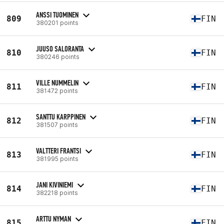
ANSSI TUOMINEN
809
FIN
380201 points
JUUSO SALORANTA
810
FIN
380246 points
VILLE NUMMELIN
811
FIN
381472 points
SANTTU KARPPINEN
812
FIN
381507 points
VALTTERI FRANTSI
813
FIN
381995 points
JANI KIVINIEMI
814
FIN
382218 points
ARTTU NYMAN
815
FIN