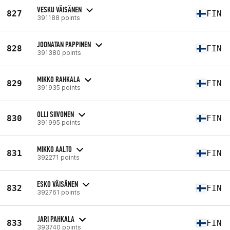
VESKU VÄISÄNEN
827
FIN
391188 points
JOONATAN PAPPINEN
828
FIN
391380 points
MIKKO RAHKALA
829
FIN
391935 points
OLLI SIIVONEN
830
FIN
391995 points
MIKKO AALTO
831
FIN
392271 points
ESKO VÄISÄNEN
832
FIN
392761 points
JARI PAHKALA
833
FIN
393740 points