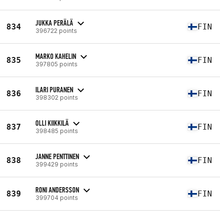
JUKKA PERÄLÄ
834
FIN
396722 points
MARKO KAHELIN
835
FIN
397805 points
ILARI PURANEN
836
FIN
398302 points
OLLI KIIKKILÄ
837
FIN
398485 points
JANNE PENTTINEN
838
FIN
399429 points
RONI ANDERSSON
839
FIN
399704 points