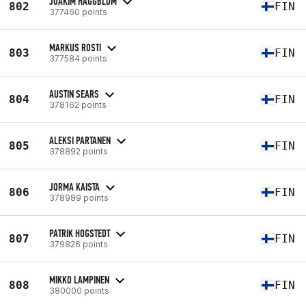
JOAKIM HÄGGBLOM
802
FIN
377460 points
MARKUS ROSTI
803
FIN
377584 points
AUSTIN SEARS
804
FIN
378162 points
ALEKSI PARTANEN
805
FIN
378892 points
JORMA KAISTA
806
FIN
378989 points
PATRIK HOGSTEDT
807
FIN
379826 points
MIKKO LAMPINEN
808
FIN
380000 points