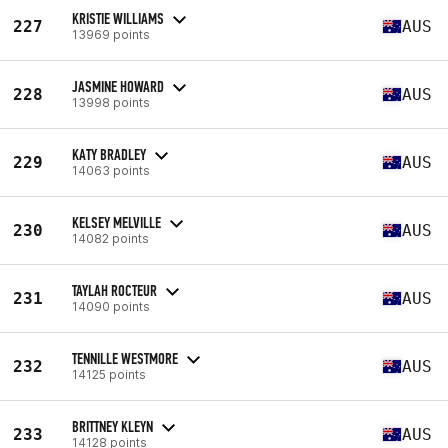
KRISTIE WILLIAMS
227
AUS
13969 points
JASMINE HOWARD
228
AUS
13998 points
KATY BRADLEY
229
AUS
14063 points
KELSEY MELVILLE
230
AUS
14082 points
TAYLAH ROCTEUR
231
AUS
14090 points
TENNILLE WESTMORE
232
AUS
14125 points
BRITTNEY KLEYN
233
AUS
14128 points