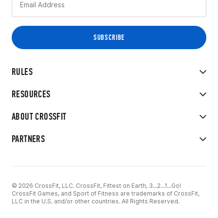
RULES
RESOURCES
ABOUT CROSSFIT
PARTNERS
© 2026 CrossFit, LLC. CrossFit, Fittest on Earth, 3...2...1...Go!
CrossFit Games, and Sport of Fitness are trademarks of CrossFit,
LLC in the U.S. and/or other countries. All Rights Reserved.