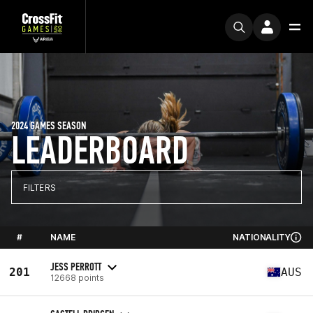
2024 GAMES SEASON
LEADERBOARD
FILTERS
#
NAME
NATIONALITY
JESS PERROTT
201
AUS
12668 points