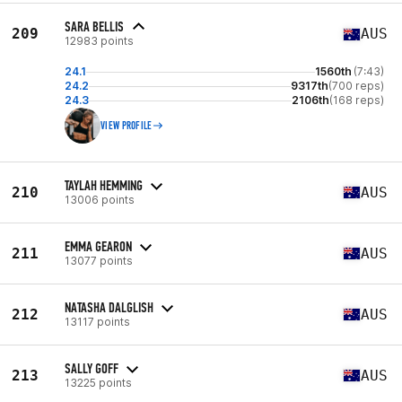
SARA BELLIS
209
AUS
12983 points
24.1
1560th
(7:43)
24.2
9317th
(700 reps)
24.3
2106th
(168 reps)
VIEW PROFILE
TAYLAH HEMMING
210
AUS
13006 points
EMMA GEARON
211
AUS
13077 points
NATASHA DALGLISH
212
AUS
13117 points
SALLY GOFF
213
AUS
13225 points