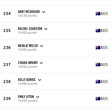
ABBY MCGREGOR
234
AUS
14136 points
RACHEL SEARSTON
235
AUS
14162 points
NATALIE WELSH
236
AUS
14165 points
CHIARA INFANTI
237
AUS
14262 points
KELLY DURKIC
238
AUS
14380 points
EMILY ATTON
239
AUS
14390 points