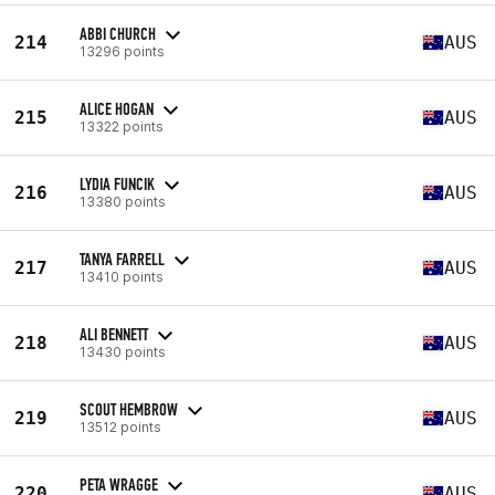
ABBI CHURCH
214
AUS
13296 points
ALICE HOGAN
215
AUS
13322 points
LYDIA FUNCIK
216
AUS
13380 points
TANYA FARRELL
217
AUS
13410 points
ALI BENNETT
218
AUS
13430 points
SCOUT HEMBROW
219
AUS
13512 points
PETA WRAGGE
220
AUS