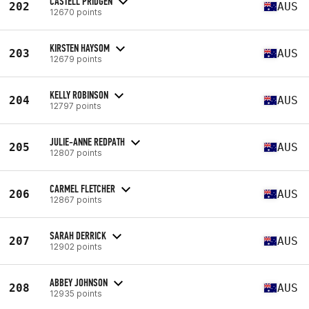
CASTELL PRIDGEN
202
AUS
12670 points
KIRSTEN HAYSOM
203
AUS
12679 points
KELLY ROBINSON
204
AUS
12797 points
JULIE-ANNE REDPATH
205
AUS
12807 points
CARMEL FLETCHER
206
AUS
12867 points
SARAH DERRICK
207
AUS
12902 points
ABBEY JOHNSON
208
AUS
12935 points