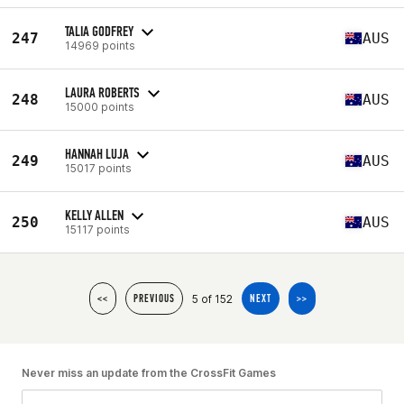
TALIA GODFREY
247
AUS
14969 points
LAURA ROBERTS
248
AUS
15000 points
HANNAH LUJA
249
AUS
15017 points
KELLY ALLEN
250
AUS
15117 points
5 of 152
<<
PREVIOUS
NEXT
>>
Never miss an update from the CrossFit Games