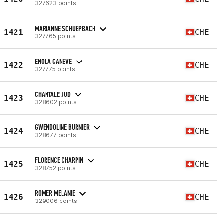
327623 points
MARIANNE SCHUEPBACH
1421
CHE
327765 points
ENOLA CANEVE
1422
CHE
327775 points
CHANTALE JUD
1423
CHE
328602 points
GWENDOLINE BURNIER
1424
CHE
328677 points
FLORENCE CHARPIN
1425
CHE
328752 points
ROMER MELANIE
1426
CHE
329006 points