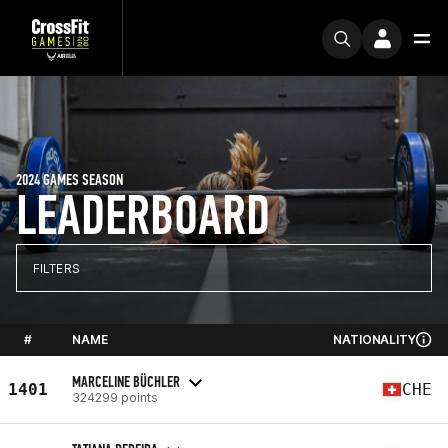
2024 GAMES SEASON
LEADERBOARD
FILTERS
#
NAME
NATIONALITY
MARCELINE BÜCHLER
1401
CHE
324299 points