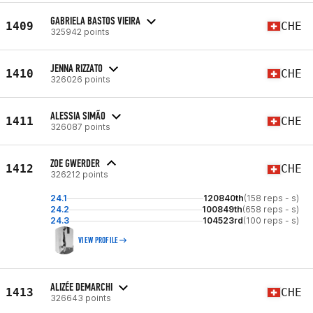
GABRIELA BASTOS VIEIRA
1409
CHE
325942 points
JENNA RIZZATO
1410
CHE
326026 points
ALESSIA SIMÃO
1411
CHE
326087 points
ZOE GWERDER
1412
CHE
326212 points
24.1
120840th
(158 reps - s)
24.2
100849th
(658 reps - s)
24.3
104523rd
(100 reps - s)
VIEW PROFILE
ALIZÉE DEMARCHI
1413
CHE
326643 points