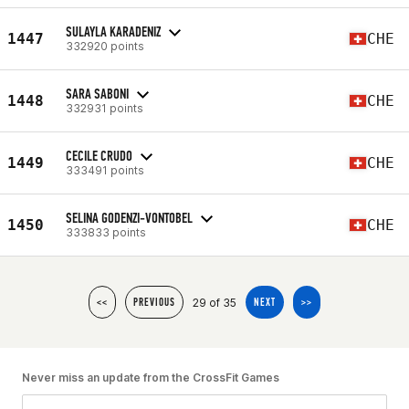
SULAYLA KARADENIZ
1447
CHE
332920 points
SARA SABONI
1448
CHE
332931 points
CECILE CRUDO
1449
CHE
333491 points
SELINA GODENZI-VONTOBEL
1450
CHE
333833 points
29 of 35
<<
PREVIOUS
NEXT
>>
Never miss an update from the CrossFit Games