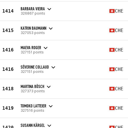
BARBARA VIEIRA
1414
CHE
326867 points
KATRIN BAUMANN
1415
CHE
327053 points
MAEVA ROGER
1416
CHE
327151 points
SÉVERINE COLLAUD
1416
CHE
327151 points
MARTINA BÖSCH
1418
CHE
327373 points
TOMOKO LATTEIER
1419
CHE
327516 points
SUSANN KÄRGEL
1420
CHE