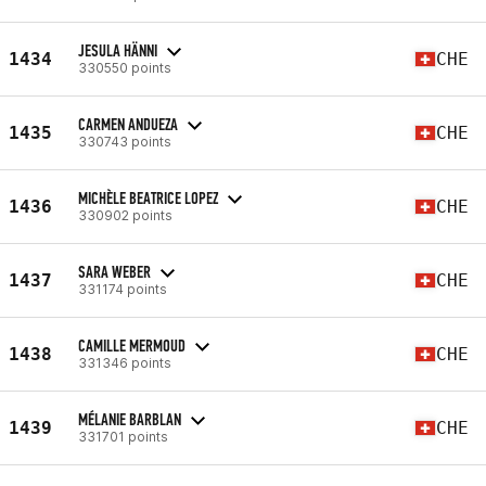
JESULA HÄNNI
1434
CHE
330550 points
CARMEN ANDUEZA
1435
CHE
330743 points
MICHÈLE BEATRICE LOPEZ
1436
CHE
330902 points
SARA WEBER
1437
CHE
331174 points
CAMILLE MERMOUD
1438
CHE
331346 points
MÉLANIE BARBLAN
1439
CHE
331701 points