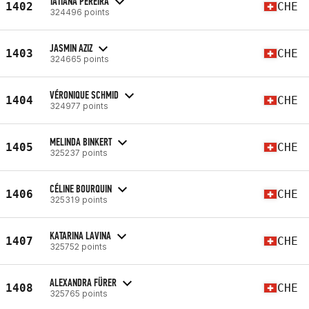
TATIANA PEREIRA
1402
CHE
324496 points
JASMIN AZIZ
1403
CHE
324665 points
VÉRONIQUE SCHMID
1404
CHE
324977 points
MELINDA BINKERT
1405
CHE
325237 points
CÉLINE BOURQUIN
1406
CHE
325319 points
KATARINA LAVINA
1407
CHE
325752 points
ALEXANDRA FÜRER
1408
CHE
325765 points