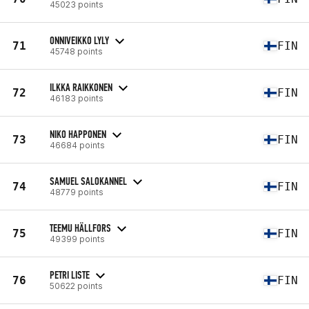
45023 points
ONNIVEIKKO LYLY
71
FIN
45748 points
ILKKA RAIKKONEN
72
FIN
46183 points
NIKO HAPPONEN
73
FIN
46684 points
SAMUEL SALOKANNEL
74
FIN
48779 points
TEEMU HÄLLFORS
75
FIN
49399 points
PETRI LISTE
76
FIN
50622 points