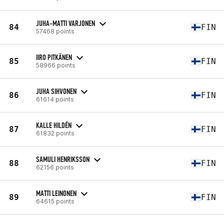
JUHA-MATTI VARJONEN
84
FIN
57468 points
IIRO PITKÄNEN
85
FIN
58966 points
JUHA SIHVONEN
86
FIN
61614 points
KALLE HILDÉN
87
FIN
61832 points
SAMULI HENRIKSSON
88
FIN
62156 points
MATTI LEINONEN
89
FIN
64615 points