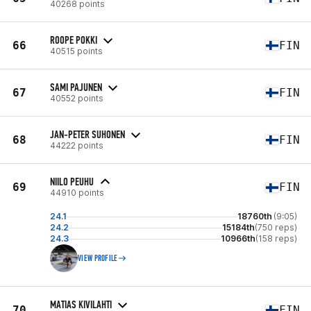
40268 points
ROOPE POKKI
66
FIN
40515 points
SAMI PAJUNEN
67
FIN
40552 points
JAN-PETER SUHONEN
68
FIN
44222 points
NIILO PEUHU
69
FIN
44910 points
24.1
18760th
(9:05)
24.2
15184th
(750 reps)
24.3
10966th
(158 reps)
VIEW PROFILE
MATIAS KIVILAHTI
70
FIN