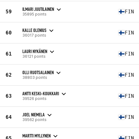
ILMARI JUUTILAINEN
59
FIN
35895 points
KALLE OLENIUS
60
FIN
36017 points
LAURI NYKÄNEN
61
FIN
36121 points
OLLI RUOTSALAINEN
62
FIN
38803 points
ANTTI KESKI-KOUKKARI
63
FIN
39526 points
JOEL NIEMELA
64
FIN
39562 points
MARTTI MYLLYNEN
65
FIN