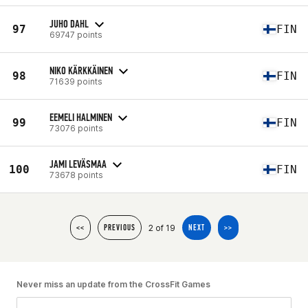
JUHO DAHL
97
FIN
69747 points
NIKO KÄRKKÄINEN
98
FIN
71639 points
EEMELI HALMINEN
99
FIN
73076 points
JAMI LEVÄSMAA
100
FIN
73678 points
2 of 19
<<
PREVIOUS
NEXT
>>
Never miss an update from the CrossFit Games