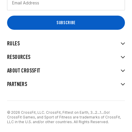
RULES
RESOURCES
ABOUT CROSSFIT
PARTNERS
© 2026 CrossFit, LLC. CrossFit, Fittest on Earth, 3...2...1...Go!
CrossFit Games, and Sport of Fitness are trademarks of CrossFit,
LLC in the U.S. and/or other countries. All Rights Reserved.