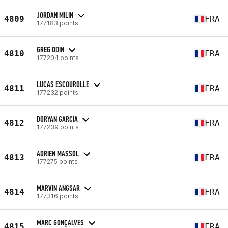
JORDAN MILIN
4809
FRA
177183 points
GREG ODIN
4810
FRA
177204 points
LUCAS ESCOUROLLE
4811
FRA
177232 points
DORYAN GARCIA
4812
FRA
177239 points
ADRIEN MASSOL
4813
FRA
177275 points
MARVIN ANGSAR
4814
FRA
177316 points
MARC GONÇALVES
4815
FRA