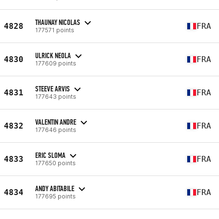
THAUNAY NICOLAS
4828
FRA
177571 points
ULRICK NEOLA
4830
FRA
177609 points
STEEVE ARVIS
4831
FRA
177643 points
VALENTIN ANDRE
4832
FRA
177646 points
ERIC SLOMA
4833
FRA
177650 points
ANDY ABITABILE
4834
FRA
177695 points