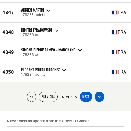
ADRIEN MARTIN
4847
FRA
178265 points
DIMITRI TYRAKOWSKI
4848
FRA
178268 points
SIMONE PIERRE DI MEO - MARCHAND
4849
FRA
178283 points
FLORENT POITOU ORDONEZ
4850
FRA
178284 points
97 of 296
<<
PREVIOUS
NEXT
>>
Never miss an update from the CrossFit Games