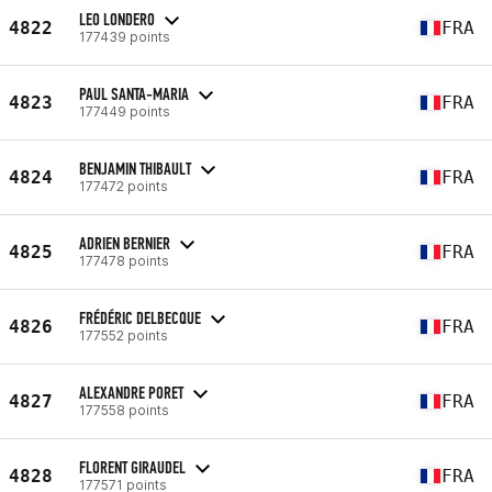
LEO LONDERO
4822
FRA
177439 points
PAUL SANTA-MARIA
4823
FRA
177449 points
BENJAMIN THIBAULT
4824
FRA
177472 points
ADRIEN BERNIER
4825
FRA
177478 points
FRÉDÉRIC DELBECQUE
4826
FRA
177552 points
ALEXANDRE PORET
4827
FRA
177558 points
FLORENT GIRAUDEL
4828
FRA
177571 points