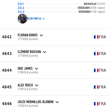
24.1
66441st
(12:01)
24.2
55554th
(636 reps)
24.3
55958th
(118 reps)
VIEW PROFILE
FLORIAN DUBOS
4842
FRA
177965 points
CLÉMENT BUISSON
4843
FRA
177969 points
ERIC JAMES
4844
FRA
178054 points
ALEX TRUCH
4845
FRA
178123 points
JULES MERMILLOD-BLONDIN
4846
FRA
178243 points