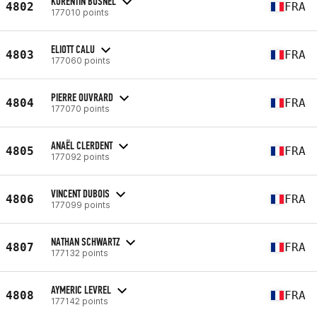
KORENTIN BUSNEL
4802
FRA
177010 points
ELIOTT CALU
4803
FRA
177060 points
PIERRE OUVRARD
4804
FRA
177070 points
ANAËL CLERDENT
4805
FRA
177092 points
VINCENT DUBOIS
4806
FRA
177099 points
NATHAN SCHWARTZ
4807
FRA
177132 points
AYMERIC LEVREL
4808
FRA
177142 points