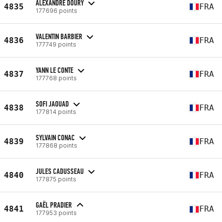
ALEXANDRE DOURY
4835
FRA
177696 points
VALENTIN BARBIER
4836
FRA
177749 points
YANN LE CONTE
4837
FRA
177768 points
SOFI JAOUAD
4838
FRA
177814 points
SYLVAIN CONAC
4839
FRA
177868 points
JULES CADUSSEAU
4840
FRA
177875 points
GAËL PRADIER
4841
FRA
177953 points