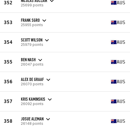
NICOLAS AUCLAIR
352
AUS
25699 points
FRANK SGRO
353
AUS
25955 points
SCOTT WILSON
354
AUS
25979 points
BEN NASH
355
AUS
26047 points
ALEX DE GRAAF
356
AUS
26070 points
KRIS KAMINSKIS
357
AUS
26092 points
JOSUE ALEMAN
358
AUS
26148 points