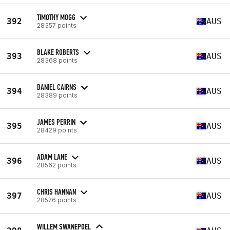
TIMOTHY MOGG
392
AUS
28357 points
BLAKE ROBERTS
393
AUS
28368 points
DANIEL CAIRNS
394
AUS
28389 points
JAMES PERRIN
395
AUS
28429 points
ADAM LANE
396
AUS
28562 points
CHRIS HANNAN
397
AUS
28576 points
WILLEM SWANEPOEL