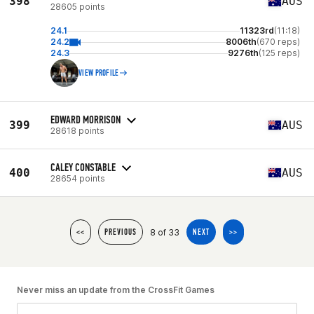
398
AUS
28605 points
24.1
11323rd
(11:18)
24.2
8006th
(670 reps)
24.3
9276th
(125 reps)
VIEW PROFILE
EDWARD MORRISON
399
AUS
28618 points
CALEY CONSTABLE
400
AUS
28654 points
8 of 33
<<
PREVIOUS
NEXT
>>
Never miss an update from the CrossFit Games