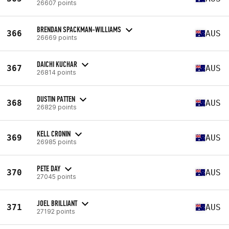
26607 points
BRENDAN SPACKMAN-WILLIAMS
366
AUS
26669 points
DAICHI KUCHAR
367
AUS
26814 points
DUSTIN PATTEN
368
AUS
26829 points
KELL CRONIN
369
AUS
26985 points
PETE DAY
370
AUS
27045 points
JOEL BRILLIANT
371
AUS
27192 points