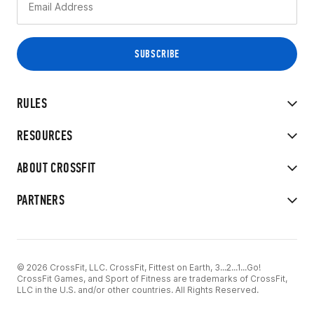
RULES
RESOURCES
ABOUT CROSSFIT
PARTNERS
© 2026 CrossFit, LLC. CrossFit, Fittest on Earth, 3...2...1...Go!
CrossFit Games, and Sport of Fitness are trademarks of CrossFit,
LLC in the U.S. and/or other countries. All Rights Reserved.