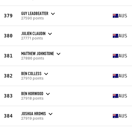
GUY LEADBEATTER
379
AUS
27590 points
JULIEN CLAUDIN
380
AUS
27771 points
MATTHEW JOHNSTONE
381
AUS
27886 points
BEN COLLESS
382
AUS
27910 points
BEN HORWOOD
383
AUS
27918 points
JOSHUA HROMIS
384
AUS
27919 points