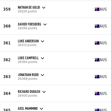
NATHAN DE GOLDI
359
AUS
26226 points
XAVIER FORSBERG
360
AUS
26266 points
LUKE ANDERSON
361
AUS
26312 points
LUKE CAMPBELL
362
AUS
26364 points
JONATHAN RUDD
363
AUS
26368 points
RICHARD DUDASH
364
AUS
26400 points
AXEL MAMMINO
365
AUS