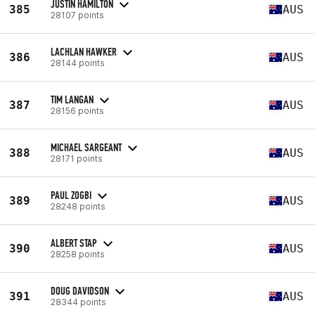
JUSTIN HAMILTON
385
AUS
28107 points
LACHLAN HAWKER
386
AUS
28144 points
TIM LANGAN
387
AUS
28156 points
MICHAEL SARGEANT
388
AUS
28171 points
PAUL ZOGBI
389
AUS
28248 points
ALBERT STAP
390
AUS
28258 points
DOUG DAVIDSON
391
AUS
28344 points