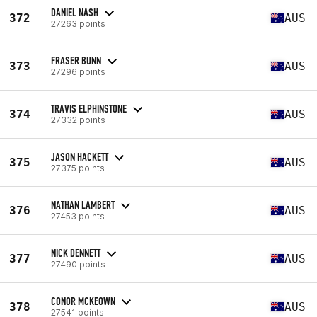
DANIEL NASH
372
AUS
27263 points
FRASER BUNN
373
AUS
27296 points
TRAVIS ELPHINSTONE
374
AUS
27332 points
JASON HACKETT
375
AUS
27375 points
NATHAN LAMBERT
376
AUS
27453 points
NICK DENNETT
377
AUS
27490 points
CONOR MCKEOWN
378
AUS
27541 points