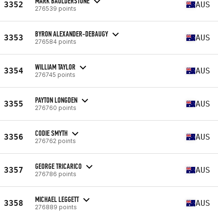
MARK BAULDERSTONE
3352
AUS
276539 points
BYRON ALEXANDER-DEBAUGY
3353
AUS
276584 points
WILLIAM TAYLOR
3354
AUS
276745 points
PAYTON LONGDEN
3355
AUS
276760 points
CODIE SMYTH
3356
AUS
276762 points
GEORGE TRICARICO
3357
AUS
276786 points
MICHAEL LEGGETT
3358
AUS
276889 points