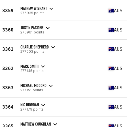
MATHEW WISHART
3359
AUS
276935 points
JUSTIN PACIONE
3360
AUS
276961 points
CHARLIE SHEPHERD
3361
AUS
277003 points
MARK SMITH
3362
AUS
277145 points
MICHAEL MCCORD
3363
AUS
277151 points
NIC RIORDAN
3364
AUS
277179 points
MATTHEW COUGHLAN
3365
AUS