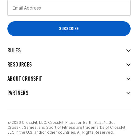
RULES
RESOURCES
ABOUT CROSSFIT
PARTNERS
© 2026 CrossFit, LLC. CrossFit, Fittest on Earth, 3...2...1...Go!
CrossFit Games, and Sport of Fitness are trademarks of CrossFit,
LLC in the U.S. and/or other countries. All Rights Reserved.