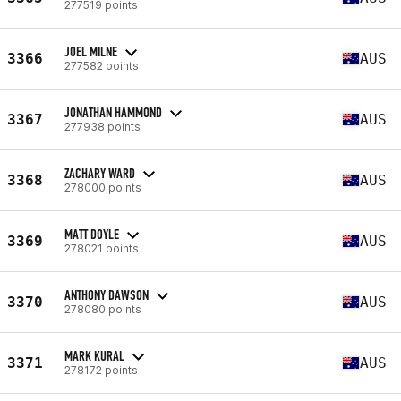
277519 points
JOEL MILNE
3366
AUS
277582 points
JONATHAN HAMMOND
3367
AUS
277938 points
ZACHARY WARD
3368
AUS
278000 points
MATT DOYLE
3369
AUS
278021 points
ANTHONY DAWSON
3370
AUS
278080 points
MARK KURAL
3371
AUS
278172 points