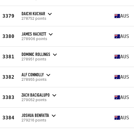
DAICHI KUCHAR
3379
AUS
278752 points
JAMES HACKETT
3380
AUS
278906 points
DOMINIC ROLLINGS
3381
AUS
278951 points
ALF CONNOLLY
3382
AUS
278955 points
ZACH BACIGALUPO
3383
AUS
279052 points
JOSHUA BENFATTA
3384
AUS
279216 points