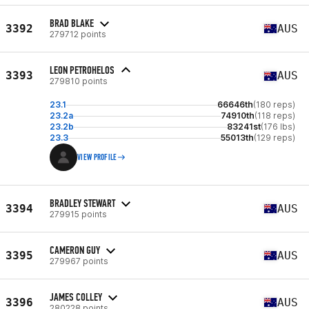
BRAD BLAKE
3392
AUS
279712 points
LEON PETROHELOS
3393
AUS
279810 points
23.1
66646th
(180 reps)
23.2a
74910th
(118 reps)
23.2b
83241st
(176 lbs)
23.3
55013th
(129 reps)
VIEW PROFILE
BRADLEY STEWART
3394
AUS
279915 points
CAMERON GUY
3395
AUS
279967 points
JAMES COLLEY
3396
AUS
280228 points