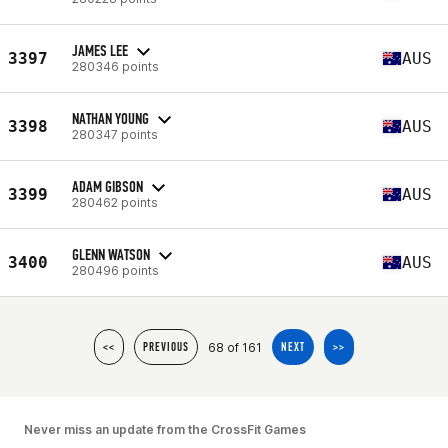
JAMES LEE
3397
AUS
280346 points
NATHAN YOUNG
3398
AUS
280347 points
ADAM GIBSON
3399
AUS
280462 points
GLENN WATSON
3400
AUS
280496 points
68 of 161
<<
PREVIOUS
NEXT
>>
Never miss an update from the CrossFit Games