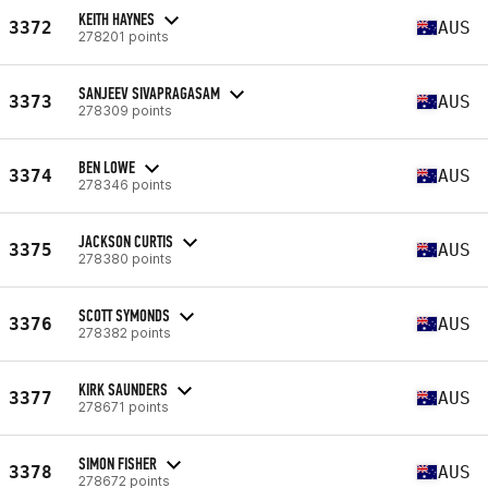
KEITH HAYNES
3372
AUS
278201 points
SANJEEV SIVAPRAGASAM
3373
AUS
278309 points
BEN LOWE
3374
AUS
278346 points
JACKSON CURTIS
3375
AUS
278380 points
SCOTT SYMONDS
3376
AUS
278382 points
KIRK SAUNDERS
3377
AUS
278671 points
SIMON FISHER
3378
AUS
278672 points