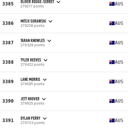
OLIVER ROUGE-SERRET
3385
AUS
279217 points
MITCH SURAWSKI
3386
AUS
279228 points
TARAN KNOWLES
3387
AUS
279328 points
TYLER REEVES
3388
AUS
279422 points
LANE MORRIS
3389
AUS
279585 points
JETT HOOVER
3390
AUS
279625 points
DYLAN PERRY
3391
AUS
279703 points