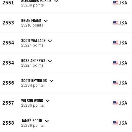
ALEXANDER MARAIS
2551
USA
25209 points
BRIAN FRANK
2553
USA
25216 points
SCOTT WALLACE
2554
USA
25224 points
ROSS ANDREWS
2554
USA
25224 points
SCOTT REYNOLDS
2556
USA
25234 points
WILSON WONG
2557
USA
25236 points
JAMES BOOTH
2558
USA
25239 points