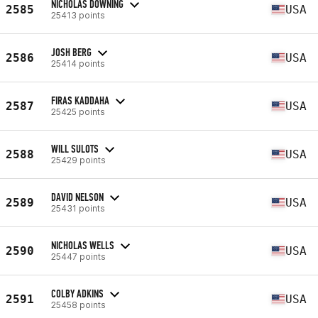
NICHOLAS DOWNING
2585
USA
25413 points
JOSH BERG
2586
USA
25414 points
FIRAS KADDAHA
2587
USA
25425 points
WILL SULOTS
2588
USA
25429 points
DAVID NELSON
2589
USA
25431 points
NICHOLAS WELLS
2590
USA
25447 points
COLBY ADKINS
2591
USA
25458 points