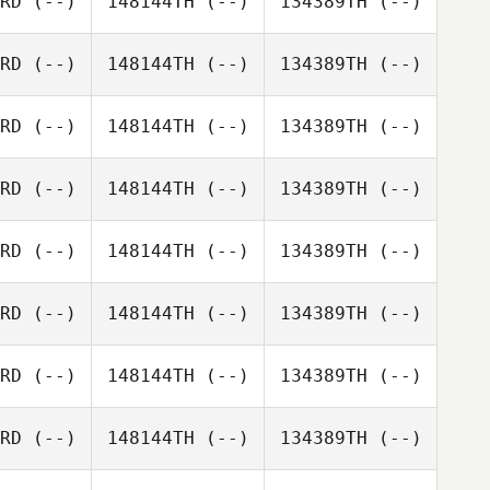
RD
(--)
148144TH
(--)
134389TH
(--)
RD
(--)
148144TH
(--)
134389TH
(--)
RD
(--)
148144TH
(--)
134389TH
(--)
RD
(--)
148144TH
(--)
134389TH
(--)
RD
(--)
148144TH
(--)
134389TH
(--)
RD
(--)
148144TH
(--)
134389TH
(--)
RD
(--)
148144TH
(--)
134389TH
(--)
RD
(--)
148144TH
(--)
134389TH
(--)