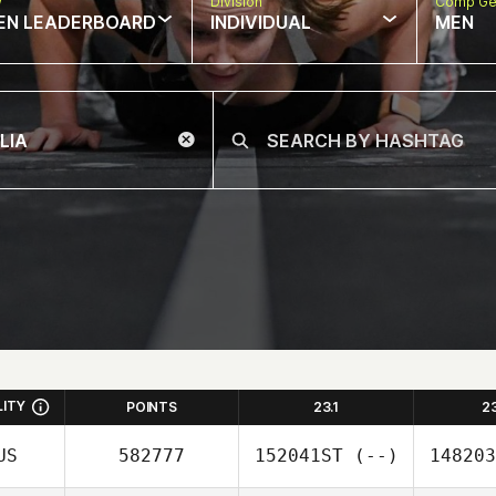
w
Division
Comp Ge
EN LEADERBOARD
INDIVIDUAL
MEN
LITY
POINTS
23.1
2
US
582777
152041ST
(--)
148203