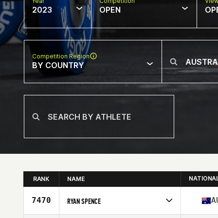
Year
Competition
Vie
2023
OPEN
OP
Competition Region
BY COUNTRY
NATIONA
RANK
NAME
7470
A
RYAN SPENCE
Competes in
Oceania