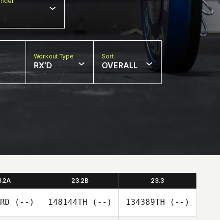
nder
Workout Type
Sort
RX'D
OVERALL
3.2A
23.2B
23.3
RD
(--)
148144TH
(--)
134389TH
(--)