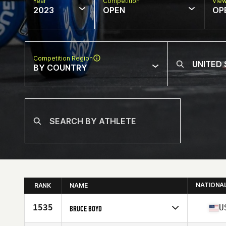
Year
Competition
Vie
2023
OPEN
OP
Competition Region
BY COUNTRY
NATIONA
RANK
NAME
1535
U
BRUCE BOYD
Competes in
North America West