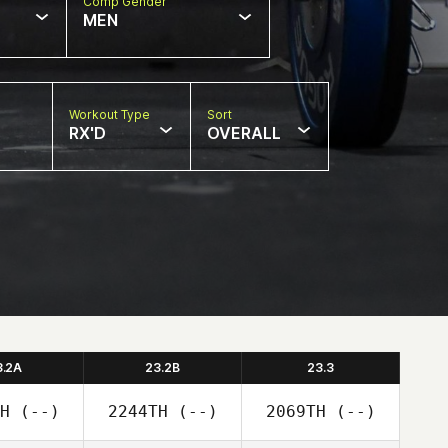
Comp Gender
MEN
Workout Type
Sort
RX'D
OVERALL
3.2A
23.2B
23.3
H
(--)
2244TH
(--)
2069TH
(--)