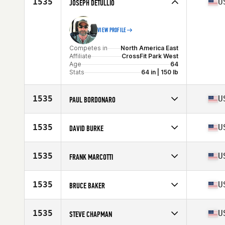
1535
U
JOSEPH DETULLIO
Age
62
VIEW PROFILE
Competes in
North America East
Affiliate
CrossFit Park West
Age
64
Stats
64 in | 150 lb
1535
U
PAUL BORDONARO
Competes in
North America East
Affiliate
Hanscom Warrior CrossFit
1535
U
DAVID BURKE
Age
61
Competes in
North America West
Age
62
1535
U
FRANK MARCOTTI
Competes in
North America East
Affiliate
CrossFit KGB
1535
U
BRUCE BAKER
Age
64
Stats
66 in | 182 lb
Competes in
North America East
Age
62
1535
U
STEVE CHAPMAN