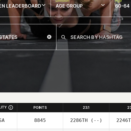
w
Division
Age
EN LEADERBOARD
AGE GROUP
60-64
LITY
POINTS
23.1
2
SA
8845
2286TH
(--)
2246T