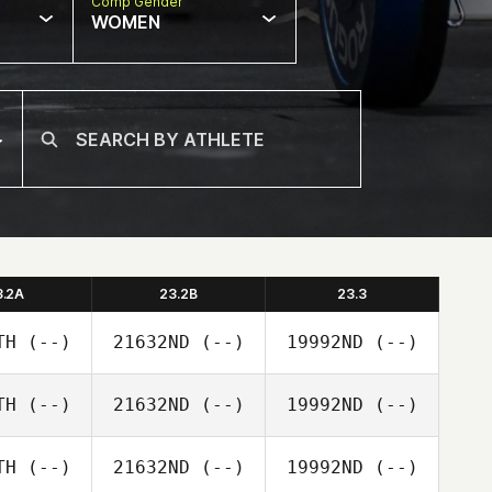
Comp Gender
WOMEN
3.2A
23.2B
23.3
TH
(--)
21632ND
(--)
19992ND
(--)
TH
(--)
21632ND
(--)
19992ND
(--)
TH
(--)
21632ND
(--)
19992ND
(--)