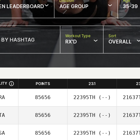
w
Division
Age
EN LEADERBOARD
AGE GROUP
35-39
Workout Type
Sort
RX'D
OVERALL
LITY
POINTS
23.1
2
RA
85656
22395TH
(--)
21637
TA
85656
22395TH
(--)
21637
SA
85656
22395TH
(--)
21637