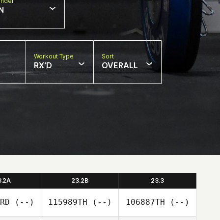
nder
N
Workout Type
Sort
RX'D
OVERALL
3.2A
23.2B
23.3
RD
(--)
115989TH
(--)
106887TH
(--)