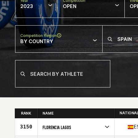
Year
Competition
Vie
2023
OPEN
OP
Competition Region
BY COUNTRY
NATIONA
RANK
NAME
3150
E
FLORENCIA LAGOS
Competes in
Europe