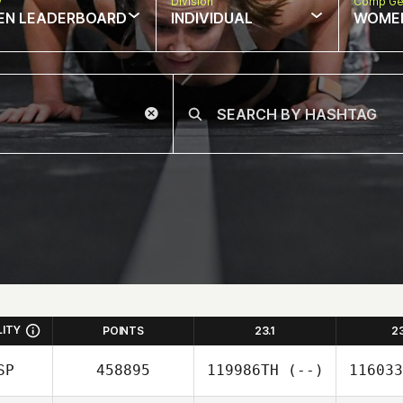
w
Division
Comp Ge
EN LEADERBOARD
INDIVIDUAL
WOME
LITY
POINTS
23.1
2
SP
458895
119986TH
(--)
116033