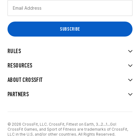
RULES
RESOURCES
ABOUT CROSSFIT
PARTNERS
© 2026 CrossFit, LLC. CrossFit, Fittest on Earth, 3...2...1...Go!
CrossFit Games, and Sport of Fitness are trademarks of CrossFit,
LLC in the U.S. and/or other countries. All Rights Reserved.