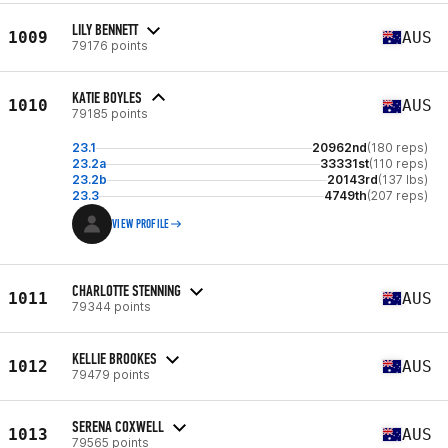
LILY BENNETT
1009
AUS
79176 points
KATIE BOYLES
1010
AUS
79185 points
23.1
20962nd
(180 reps)
23.2a
33331st
(110 reps)
23.2b
20143rd
(137 lbs)
23.3
4749th
(207 reps)
VIEW PROFILE
CHARLOTTE STENNING
1011
AUS
79344 points
KELLIE BROOKES
1012
AUS
79479 points
SERENA COXWELL
1013
AUS
79565 points