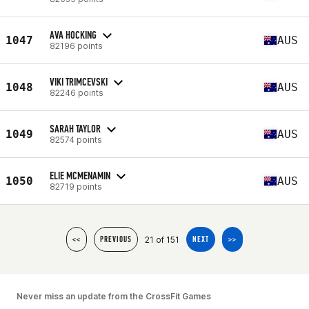
AVA HOCKING
1047
AUS
82196 points
VIKI TRIMCEVSKI
1048
AUS
82246 points
SARAH TAYLOR
1049
AUS
82574 points
ELIE MCMENAMIN
1050
AUS
82719 points
21 of 151
<<
PREVIOUS
NEXT
>>
Never miss an update from the CrossFit Games