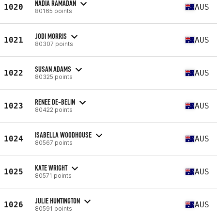
NADIA RAMADAN
1020
AUS
80165 points
JODI MORRIS
1021
AUS
80307 points
SUSAN ADAMS
1022
AUS
80325 points
RENEE DE-BELIN
1023
AUS
80422 points
ISABELLA WOODHOUSE
1024
AUS
80567 points
KATE WRIGHT
1025
AUS
80571 points
JULIE HUNTINGTON
1026
AUS
80591 points