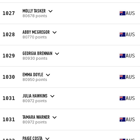
MOLLY TASKER
1027
AUS
80678 points
ABBY MCGREGOR
1028
AUS
80770 points
GEORGIA BRENNAN
1029
AUS
80930 points
EMMA DOYLE
1030
AUS
80950 points
JULIA HAWKINS
1031
AUS
80972 points
TAMARA WARNER
1031
AUS
80972 points
PAIGE COSTA