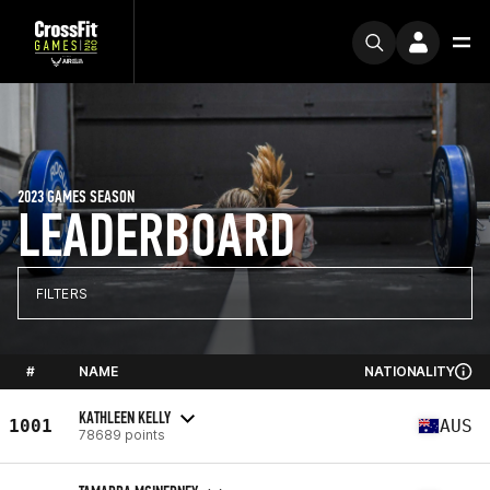
2023 GAMES SEASON
LEADERBOARD
FILTERS
#
NAME
NATIONALITY
KATHLEEN KELLY
1001
AUS
78689 points