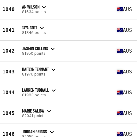
AN WILSON
1040
AUS
81634 points
TAYA GOTT
1041
AUS
81846 points
JASMIN COLLINS
1042
AUS
81950 points
KAITLYN TENNANT
1043
AUS
81976 points
LAUREN TUDBALL
1044
AUS
81983 points
MARIE SALIBA
1045
AUS
82041 points
JORDAN GRIGGS
1046
AUS
82059 points