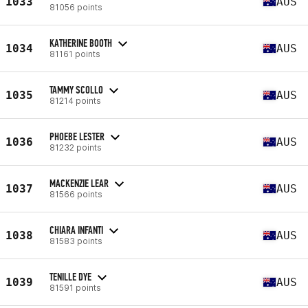
1033
AUS
81056 points
KATHERINE BOOTH
1034
AUS
81161 points
TAMMY SCOLLO
1035
AUS
81214 points
PHOEBE LESTER
1036
AUS
81232 points
MACKENZIE LEAR
1037
AUS
81566 points
CHIARA INFANTI
1038
AUS
81583 points
TENILLE DYE
1039
AUS
81591 points