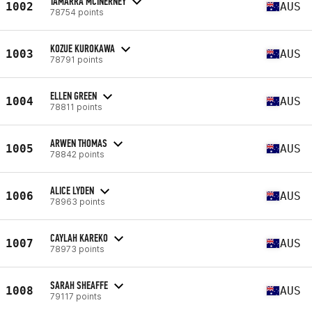
TAMARRA MCINERNEY
1002
AUS
78754 points
KOZUE KUROKAWA
1003
AUS
78791 points
ELLEN GREEN
1004
AUS
78811 points
ARWEN THOMAS
1005
AUS
78842 points
ALICE LYDEN
1006
AUS
78963 points
CAYLAH KAREKO
1007
AUS
78973 points
SARAH SHEAFFE
1008
AUS
79117 points