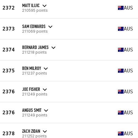
MATT ILIJIC
2372
AUS
210595 points
SAM EDWARDS
2373
AUS
211069 points
BERNARD JAMES
2374
AUS
211218 points
BEN MILROY
2375
AUS
211237 points
JOE FISHER
2376
AUS
211249 points
ANGUS SMIT
2376
AUS
211249 points
ZACH ZIDAN
2378
AUS
211252 points