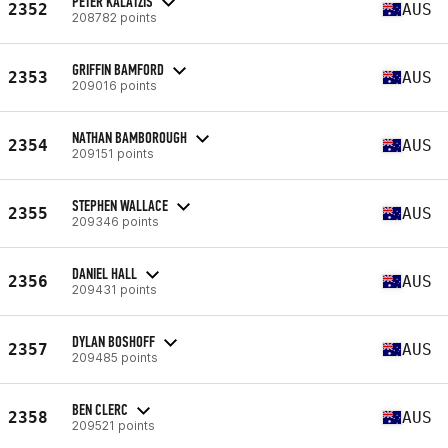
PETER KALATZIS
2352
AUS
208782 points
GRIFFIN BAMFORD
2353
AUS
209016 points
NATHAN BAMBOROUGH
2354
AUS
209151 points
STEPHEN WALLACE
2355
AUS
209346 points
DANIEL HALL
2356
AUS
209431 points
DYLAN BOSHOFF
2357
AUS
209485 points
BEN CLERC
2358
AUS
209521 points