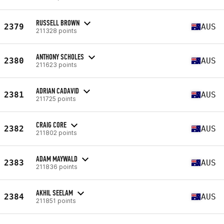
RUSSELL BROWN
2379
AUS
211328 points
ANTHONY SCHOLES
2380
AUS
211623 points
ADRIAN CADAVID
2381
AUS
211725 points
CRAIG CORE
2382
AUS
211802 points
ADAM MAYWALD
2383
AUS
211836 points
AKHIL SEELAM
2384
AUS
211851 points