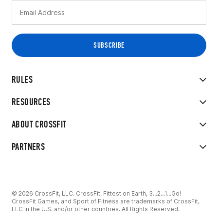
RULES
RESOURCES
ABOUT CROSSFIT
PARTNERS
© 2026 CrossFit, LLC. CrossFit, Fittest on Earth, 3...2...1...Go!
CrossFit Games, and Sport of Fitness are trademarks of CrossFit,
LLC in the U.S. and/or other countries. All Rights Reserved.