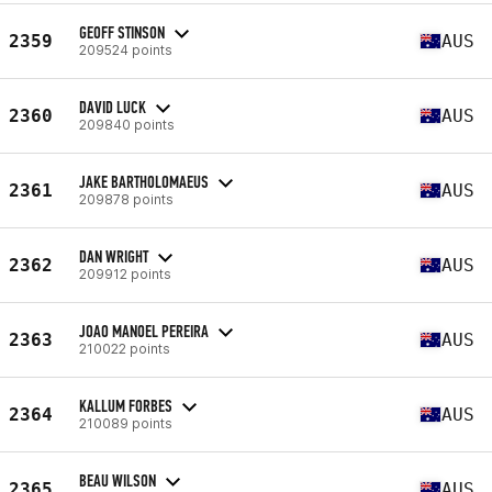
GEOFF STINSON
2359
AUS
209524 points
DAVID LUCK
2360
AUS
209840 points
JAKE BARTHOLOMAEUS
2361
AUS
209878 points
DAN WRIGHT
2362
AUS
209912 points
JOAO MANOEL PEREIRA
2363
AUS
210022 points
KALLUM FORBES
2364
AUS
210089 points
BEAU WILSON
2365
AUS