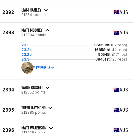
LIAM HANLEY
2392
AUS
212641 points
MATT MOONEY
2393
AUS
212804 points
23.1
36950th
(182 reps)
23.2a
16858th
(144 reps)
23.2b
90545th
(171 lbs)
23.3
68451st
(125 reps)
VIEW PROFILE
WADE BISSETT
2394
AUS
212852 points
TRENT RAYMOND
2395
AUS
212885 points
MATT WATERSON
2396
AUS
212928 points