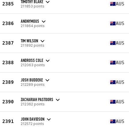
TIMOTHY BLAKE
2385
AUS
211853 points
ANONYMOUS
2386
AUS
211864 points
TIM WILSON
2387
AUS
211892 points
ANDROSS COLE
2388
AUS
212063 points
JOSH BUDDEKE
2389
AUS
212289 points
ZACHARIAH PASTOORS
2390
AUS
212362 points
JOHN DAVIDSON
2391
AUS
212572 points