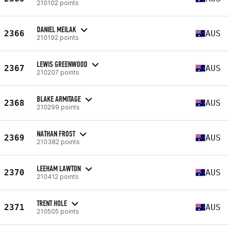
210102 points
DANIEL MEILAK
2366
AUS
210192 points
LEWIS GREENWOOD
2367
AUS
210207 points
BLAKE ARMITAGE
2368
AUS
210299 points
NATHAN FROST
2369
AUS
210382 points
LEEHAM LAWTON
2370
AUS
210412 points
TRENT HOLE
2371
AUS
210505 points