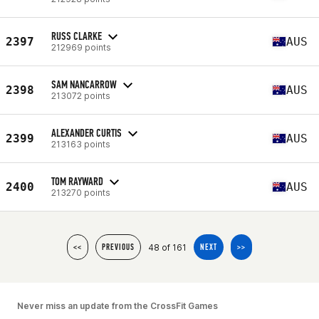
RUSS CLARKE
2397
AUS
212969 points
SAM NANCARROW
2398
AUS
213072 points
ALEXANDER CURTIS
2399
AUS
213163 points
TOM RAYWARD
2400
AUS
213270 points
48 of 161
<<
PREVIOUS
NEXT
>>
Never miss an update from the CrossFit Games