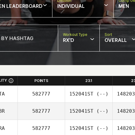
w
Division
Comp Ge
EN LEADERBOARD
INDIVIDUAL
MEN
Workout Type
Sort
RX'D
OVERALL
LITY
POINTS
23.1
2
TA
582777
152041ST
(--)
148203
BR
582777
152041ST
(--)
148203
RA
582777
152041ST
(--)
148203