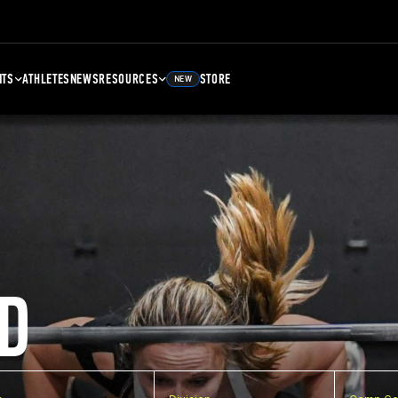
NTS
ATHLETES
NEWS
RESOURCES
STORE
NEW
D