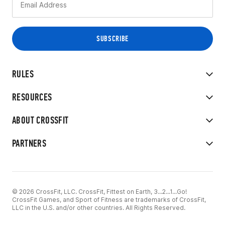
RULES
RESOURCES
ABOUT CROSSFIT
PARTNERS
© 2026 CrossFit, LLC. CrossFit, Fittest on Earth, 3...2...1...Go!
CrossFit Games, and Sport of Fitness are trademarks of CrossFit,
LLC in the U.S. and/or other countries. All Rights Reserved.