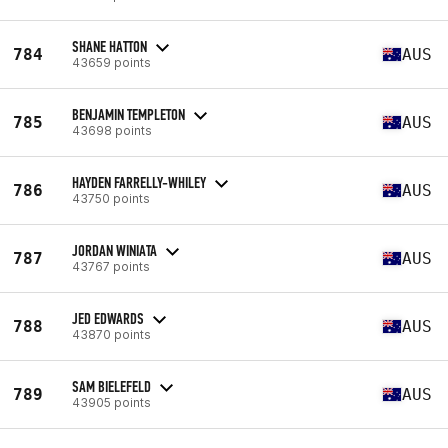
SHANE HATTON
784
AUS
43659 points
BENJAMIN TEMPLETON
785
AUS
43698 points
HAYDEN FARRELLY-WHILEY
786
AUS
43750 points
JORDAN WINIATA
787
AUS
43767 points
JED EDWARDS
788
AUS
43870 points
SAM BIELEFELD
789
AUS
43905 points