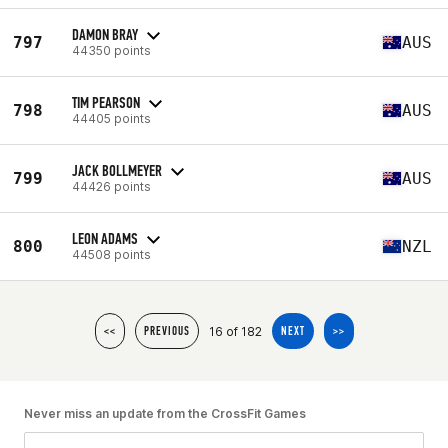
DAMON BRAY
797
AUS
44350 points
TIM PEARSON
798
AUS
44405 points
JACK BOLLMEYER
799
AUS
44426 points
LEON ADAMS
800
NZL
44508 points
16 of 182
<<
PREVIOUS
NEXT
>>
Never miss an update from the CrossFit Games