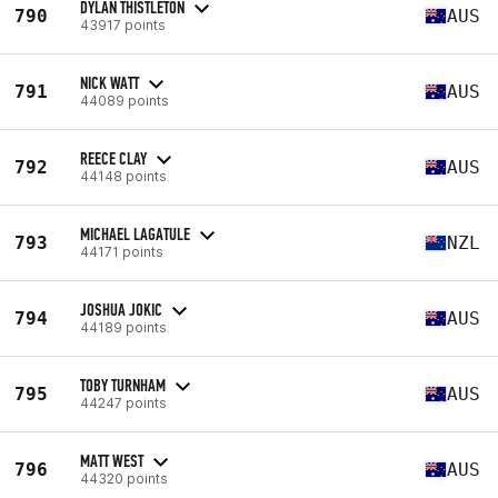
DYLAN THISTLETON
790
AUS
43917 points
NICK WATT
791
AUS
44089 points
REECE CLAY
792
AUS
44148 points
MICHAEL LAGATULE
793
NZL
44171 points
JOSHUA JOKIC
794
AUS
44189 points
TOBY TURNHAM
795
AUS
44247 points
MATT WEST
796
AUS
44320 points