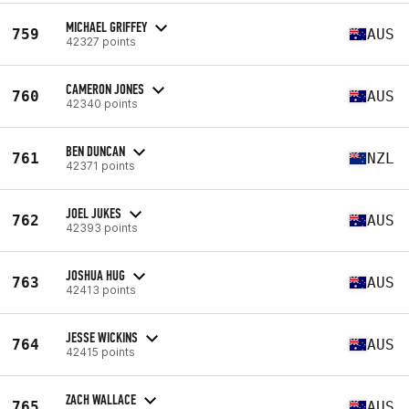
MICHAEL GRIFFEY
759
AUS
42327 points
CAMERON JONES
760
AUS
42340 points
BEN DUNCAN
761
NZL
42371 points
JOEL JUKES
762
AUS
42393 points
JOSHUA HUG
763
AUS
42413 points
JESSE WICKINS
764
AUS
42415 points
ZACH WALLACE
765
AUS