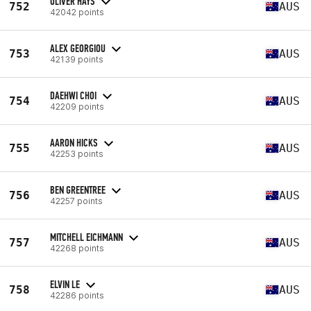
OLIVER HAYS
752
AUS
42042 points
ALEX GEORGIOU
753
AUS
42139 points
DAEHWI CHOI
754
AUS
42209 points
AARON HICKS
755
AUS
42253 points
BEN GREENTREE
756
AUS
42257 points
MITCHELL EICHMANN
757
AUS
42268 points
ELVIN LE
758
AUS
42286 points