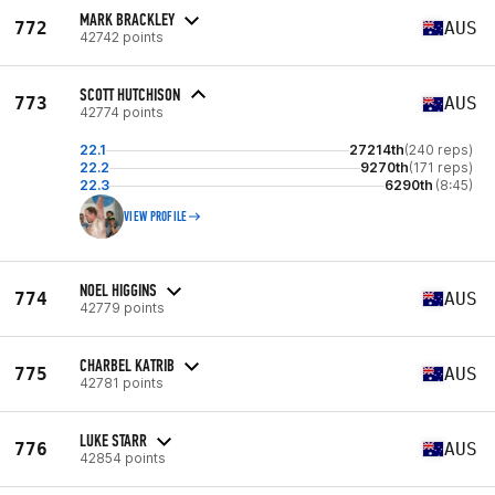
MARK BRACKLEY
772
AUS
42742 points
SCOTT HUTCHISON
773
AUS
42774 points
22.1
27214th
(240 reps)
22.2
9270th
(171 reps)
22.3
6290th
(8:45)
VIEW PROFILE
NOEL HIGGINS
774
AUS
42779 points
CHARBEL KATRIB
775
AUS
42781 points
LUKE STARR
776
AUS
42854 points