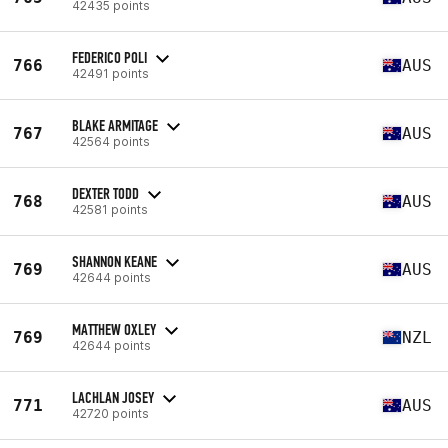
42435 points
FEDERICO POLI
766
AUS
42491 points
BLAKE ARMITAGE
767
AUS
42564 points
DEXTER TODD
768
AUS
42581 points
SHANNON KEANE
769
AUS
42644 points
MATTHEW OXLEY
769
NZL
42644 points
LACHLAN JOSEY
771
AUS
42720 points