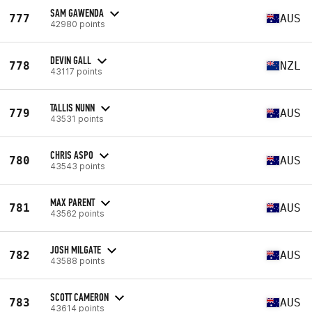
SAM GAWENDA
777
AUS
42980 points
DEVIN GALL
778
NZL
43117 points
TALLIS NUNN
779
AUS
43531 points
CHRIS ASPO
780
AUS
43543 points
MAX PARENT
781
AUS
43562 points
JOSH MILGATE
782
AUS
43588 points
SCOTT CAMERON
783
AUS
43614 points