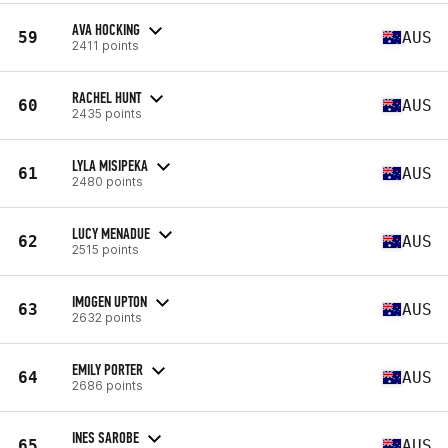
AVA HOCKING
59
AUS
2411 points
RACHEL HUNT
60
AUS
2435 points
LYLA MISIPEKA
61
AUS
2480 points
LUCY MENADUE
62
AUS
2515 points
IMOGEN UPTON
63
AUS
2632 points
EMILY PORTER
64
AUS
2686 points
INES SAROBE
65
AUS