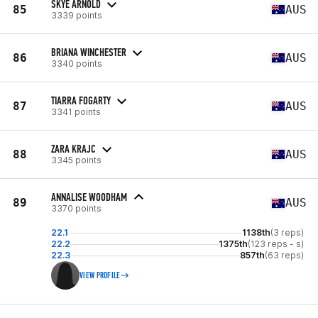
SKYE ARNOLD
85
AUS
3339 points
BRIANA WINCHESTER
86
AUS
3340 points
TIARRA FOGARTY
87
AUS
3341 points
ZARA KRAJC
88
AUS
3345 points
ANNALISE WOODHAM
89
AUS
3370 points
22.1
1138th
(3 reps)
22.2
1375th
(123 reps - s)
22.3
857th
(63 reps)
VIEW PROFILE