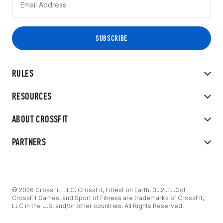
RULES
RESOURCES
ABOUT CROSSFIT
PARTNERS
© 2026 CrossFit, LLC. CrossFit, Fittest on Earth, 3...2...1...Go!
CrossFit Games, and Sport of Fitness are trademarks of CrossFit,
LLC in the U.S. and/or other countries. All Rights Reserved.