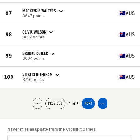
MACKENZIE WALTERS
97
AUS
3647 points
OLIVIA WILSON
98
AUS
3657 points
BROOKE CUTLER
99
AUS
3664 points
VICKI CLUTTERHAM
100
AUS
3716 points
2 of 3
<<
PREVIOUS
NEXT
>>
Never miss an update from the CrossFit Games