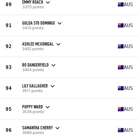
EMMY ROACH
89
AUS
3370 points
GOLDA STO DOMINGO
91
AUS
3410 points
ASHLEE MCGONIGAL
92
AUS
3452 points
BO DANGERFIELD
93
AUS
3454 points
LILY GALLAGHER
94
AUS
3511 points
POPPY WARD
95
AUS
3536 points
SAMANTHA CHERRY
96
AUS
3586 points