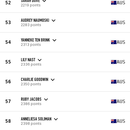
SARAH DOVE
52
AUS
2219 points
AUDREY NAUMOSKI
53
AUS
2283 points
YANNEKE TEN BRINK
54
AUS
2313 points
LILY NAST
55
AUS
2336 points
CHARLIE GOODWIN
56
AUS
2350 points
RUBY JACOBS
57
AUS
2386 points
ANNELIESA SOLIMAN
58
AUS
2398 points