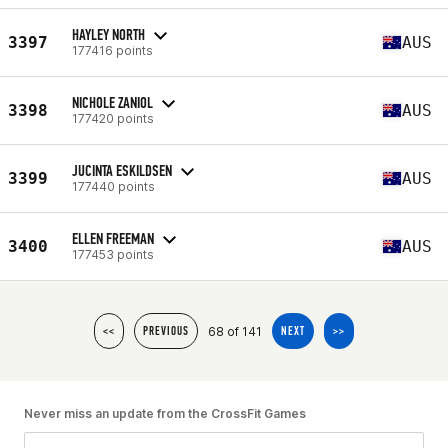
HAYLEY NORTH
3397
AUS
177416 points
NICHOLE ZANIOL
3398
AUS
177420 points
JUCINTA ESKILDSEN
3399
AUS
177440 points
ELLEN FREEMAN
3400
AUS
177453 points
68 of 141
<<
PREVIOUS
NEXT
>>
Never miss an update from the CrossFit Games