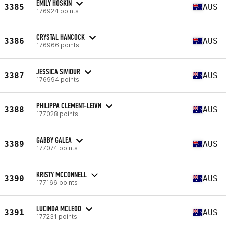
EMILY HOSKIN
3385
AUS
176924 points
CRYSTAL HANCOCK
3386
AUS
176966 points
JESSICA SIVIOUR
3387
AUS
176994 points
PHILIPPA CLEMENT-LEIVN
3388
AUS
177028 points
GABBY GALEA
3389
AUS
177074 points
KRISTY MCCONNELL
3390
AUS
177166 points
LUCINDA MCLEOD
3391
AUS
177231 points