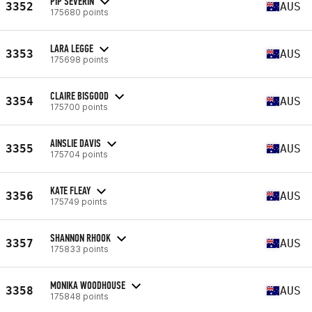
PIP SEVERIN
3352
AUS
175680 points
LARA LEGGE
3353
AUS
175698 points
CLAIRE BISGOOD
3354
AUS
175700 points
AINSLIE DAVIS
3355
AUS
175704 points
KATE FLEAY
3356
AUS
175749 points
SHANNON RHOOK
3357
AUS
175833 points
MONIKA WOODHOUSE
3358
AUS
175848 points