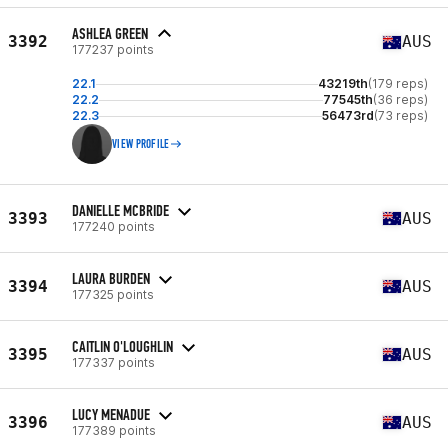
ASHLEA GREEN
3392
AUS
177237 points
22.1
43219th
(179 reps)
22.2
77545th
(36 reps)
22.3
56473rd
(73 reps)
VIEW PROFILE
DANIELLE MCBRIDE
3393
AUS
177240 points
LAURA BURDEN
3394
AUS
177325 points
CAITLIN O'LOUGHLIN
3395
AUS
177337 points
LUCY MENADUE
3396
AUS
177389 points