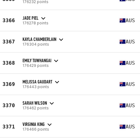
176232 points
JADE PIEL
3366
AUS
176278 points
KAYLA CHAMBERLAIN
3367
AUS
176304 points
EMILY TUWHANGAI
3368
AUS
176429 points
MELISSA GAUDART
3369
AUS
176443 points
SARAH WILSON
3370
AUS
176462 points
VIRGINIA KING
3371
AUS
176466 points