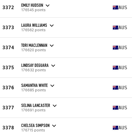
EMILY HUDSON
3372
AUS
176545 points
LAURA WILLIAMS
3373
AUS
176562 points
TORI MACLENNAN
3374
AUS
176620 points
LINDSAY DEGUARA
3375
AUS
176632 points
SAMANTHA WHITE
3376
AUS
176685 points
SELINA LANCASTER
3377
AUS
176691 points
CHELSEA SIMPSON
3378
AUS
176715 points