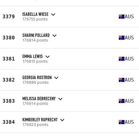
ISABELLA WIESE
3379
AUS
176755 points
SHARNI POLLARD
3380
AUS
176814 points
EMMA LEWIS
3381
AUS
176815 points
GEORGIA ROSTRON
3382
AUS
176886 points
MELISSA DEBRECENY
3383
AUS
176914 points
KIMBERLEY RUPRECHT
3384
AUS
176923 points