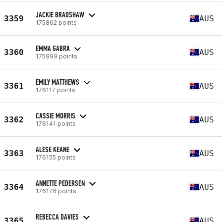
JACKIE BRADSHAW
3359
AUS
175862 points
EMMA GABRA
3360
AUS
175999 points
EMILY MATTHEWS
3361
AUS
176117 points
CASSIE MORRIS
3362
AUS
176141 points
ALESE KEANE
3363
AUS
176155 points
ANNETTE PEDERSEN
3364
AUS
176176 points
REBECCA DAVIES
3365
AUS