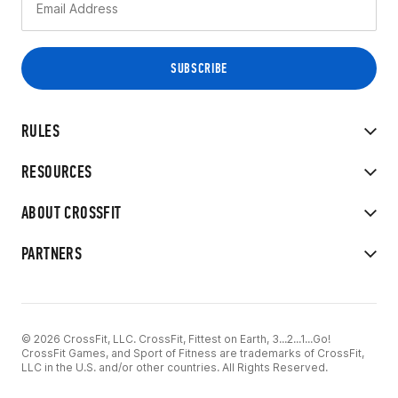
RULES
RESOURCES
ABOUT CROSSFIT
PARTNERS
© 2026 CrossFit, LLC. CrossFit, Fittest on Earth, 3...2...1...Go!
CrossFit Games, and Sport of Fitness are trademarks of CrossFit,
LLC in the U.S. and/or other countries. All Rights Reserved.