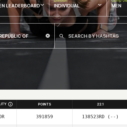
w
Division
Comp Ge
EN LEADERBOARD
INDIVIDUAL
MEN
LITY
POINTS
22.1
OR
391859
138523RD
(--)