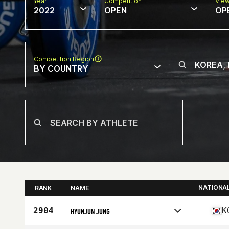
Year
Competition
Vie
2022
OPEN
OP
Competition Region
BY COUNTRY
NATIONA
RANK
NAME
2904
K
HYUNJUN JUNG
Competes in
Asia