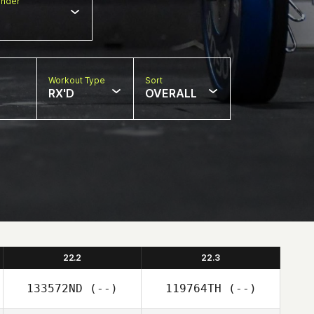
nder
Workout Type
Sort
RX'D
OVERALL
22.2
22.3
133572ND
(--)
119764TH
(--)