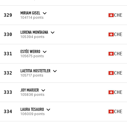
MIRIAM GISEL
329
CHE
104114 points
LORENA MONTAGNA
330
CHE
105394 points
ESTÉE WERRO
331
CHE
105675 points
LAETITIA HOSTETTLER
332
CHE
105717 points
JOY MARXER
333
CHE
105836 points
LAURA TESAURO
334
CHE
106009 points