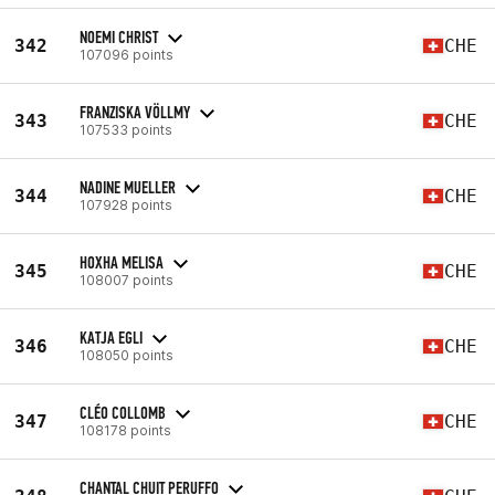
NOEMI CHRIST
342
CHE
107096 points
FRANZISKA VÖLLMY
343
CHE
107533 points
NADINE MUELLER
344
CHE
107928 points
HOXHA MELISA
345
CHE
108007 points
KATJA EGLI
346
CHE
108050 points
CLÉO COLLOMB
347
CHE
108178 points
CHANTAL CHUIT PERUFFO