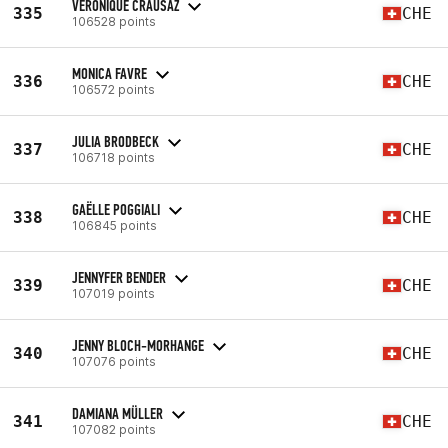
VERONIQUE CRAUSAZ
335
CHE
106528 points
MONICA FAVRE
336
CHE
106572 points
JULIA BRODBECK
337
CHE
106718 points
GAËLLE POGGIALI
338
CHE
106845 points
JENNYFER BENDER
339
CHE
107019 points
JENNY BLOCH-MORHANGE
340
CHE
107076 points
DAMIANA MÜLLER
341
CHE
107082 points