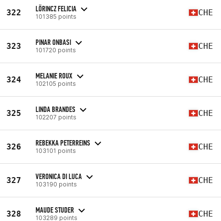
LÖRINCZ FELICIA
322
CHE
101385 points
PINAR ONBASI
323
CHE
101720 points
MELANIE ROUX
324
CHE
102105 points
LINDA BRANDES
325
CHE
102207 points
REBEKKA PETERREINS
326
CHE
103101 points
VERONICA DI LUCA
327
CHE
103190 points
MAUDE STUDER
328
CHE
103289 points