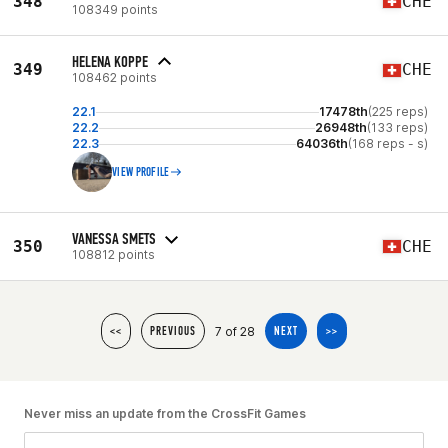
348
CHE
108349 points
HELENA KOPPE
349
CHE
108462 points
22.1
17478th
(225 reps)
22.2
26948th
(133 reps)
22.3
64036th
(168 reps - s)
VIEW PROFILE
VANESSA SMETS
350
CHE
108812 points
7 of 28
<<
PREVIOUS
NEXT
>>
Never miss an update from the CrossFit Games