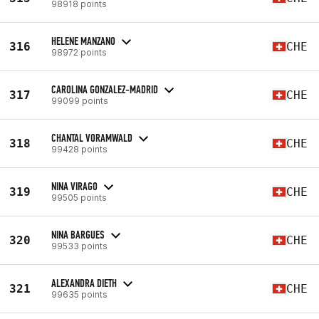
98918 points
HELENE MANZANO
316
CHE
98972 points
CAROLINA GONZALEZ-MADRID
317
CHE
99099 points
CHANTAL VORAMWALD
318
CHE
99428 points
NINA VIRAGO
319
CHE
99505 points
NINA BARGUES
320
CHE
99533 points
ALEXANDRA DIETH
321
CHE
99635 points