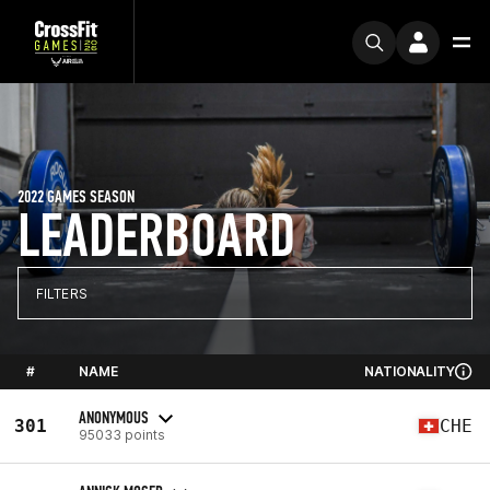
2022 GAMES SEASON
LEADERBOARD
FILTERS
#
NAME
NATIONALITY
ANONYMOUS
301
CHE
95033 points