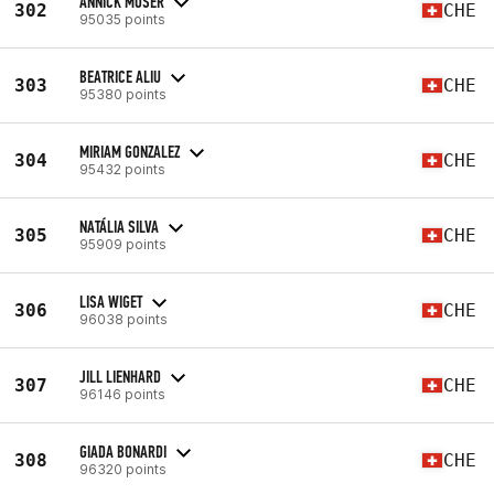
ANNICK MOSER
302
CHE
95035 points
BEATRICE ALIU
303
CHE
95380 points
MIRIAM GONZALEZ
304
CHE
95432 points
NATÁLIA SILVA
305
CHE
95909 points
LISA WIGET
306
CHE
96038 points
JILL LIENHARD
307
CHE
96146 points
GIADA BONARDI
308
CHE
96320 points