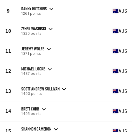
DANNY HUTCHINS
9
AUS
1261 points
ZENEK WASINSKI
10
AUS
1320 points
JEREMY WOLFE
11
AUS
1371 points
MICHAEL LOCKE
12
AUS
1437 points
SCOTT ANDREW SULLIVAN
13
AUS
1493 points
BRETT COBB
14
AUS
1495 points
SHANNON CAMERON
15
AUS