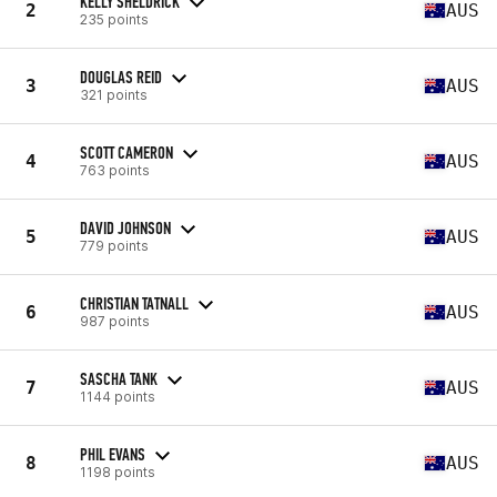
KELLY SHELDRICK
2
AUS
235 points
DOUGLAS REID
3
AUS
321 points
SCOTT CAMERON
4
AUS
763 points
DAVID JOHNSON
5
AUS
779 points
CHRISTIAN TATNALL
6
AUS
987 points
SASCHA TANK
7
AUS
1144 points
PHIL EVANS
8
AUS
1198 points