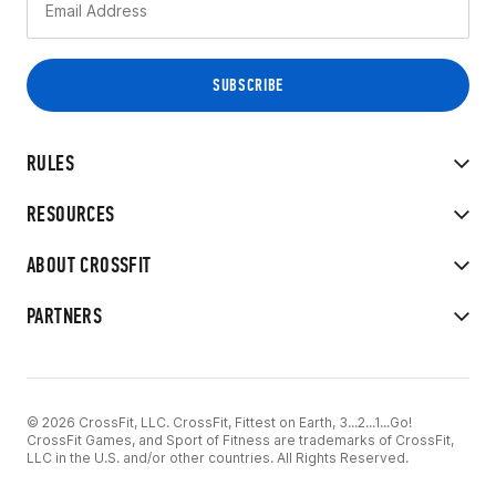
RULES
RESOURCES
ABOUT CROSSFIT
PARTNERS
© 2026 CrossFit, LLC. CrossFit, Fittest on Earth, 3...2...1...Go!
CrossFit Games, and Sport of Fitness are trademarks of CrossFit,
LLC in the U.S. and/or other countries. All Rights Reserved.