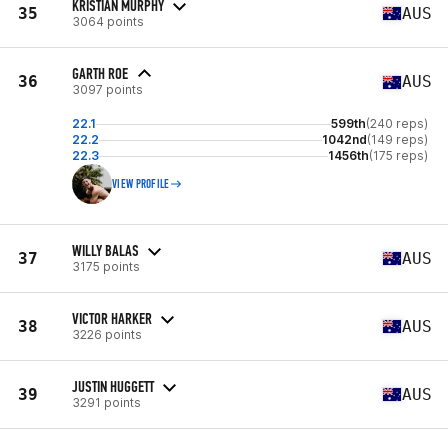
KRISTIAN MURPHY
35
AUS
3064 points
GARTH ROE
36
AUS
3097 points
22.1
599th
(240 reps)
22.2
1042nd
(149 reps)
22.3
1456th
(175 reps)
VIEW PROFILE
WILLY BALAS
37
AUS
3175 points
VICTOR HARKER
38
AUS
3226 points
JUSTIN HUGGETT
39
AUS
3291 points