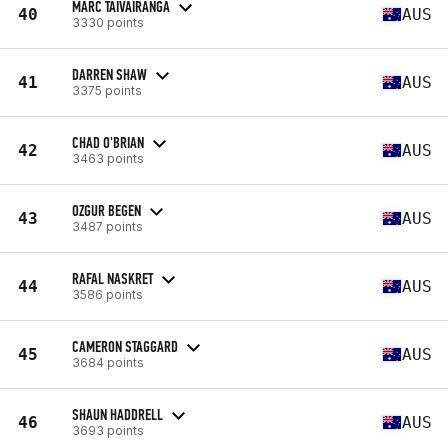
MARC TAIVAIRANGA
40
AUS
3330 points
DARREN SHAW
41
AUS
3375 points
CHAD O'BRIAN
42
AUS
3463 points
OZGUR BEGEN
43
AUS
3487 points
RAFAL NASKRET
44
AUS
3586 points
CAMERON STAGGARD
45
AUS
3684 points
SHAUN HADDRELL
46
AUS
3693 points