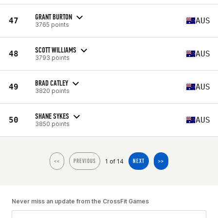
GRANT BURTON
47
AUS
3765 points
SCOTT WILLIAMS
48
AUS
3793 points
BRAD CATLEY
49
AUS
3820 points
SHANE SYKES
50
AUS
3850 points
1 of 14
<<
PREVIOUS
NEXT
>>
Never miss an update from the CrossFit Games