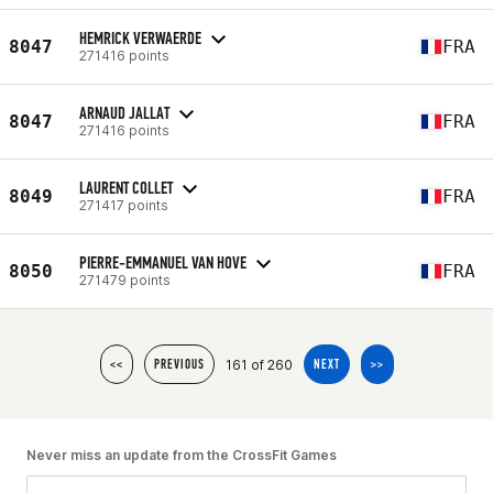
HEMRICK VERWAERDE
8047
FRA
271416 points
ARNAUD JALLAT
8047
FRA
271416 points
LAURENT COLLET
8049
FRA
271417 points
PIERRE-EMMANUEL VAN HOVE
8050
FRA
271479 points
161 of 260
<<
PREVIOUS
NEXT
>>
Never miss an update from the CrossFit Games