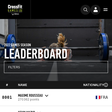
2022 GAMES SEASON
LEADERBOARD
FILTERS
#
NAME
NATIONALITY
MAXIME ROUSSEAU
8001
FRA
270362 points