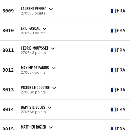
LAURENT PENNEC
8009
FRA
270553 points
ERIC PASCAL
8010
FRA
270623 points
CEDRIC MOUYSSET
8011
FRA
270643 points
MAXIME DE PANDIS
8012
FRA
270654 points
VICTOR LE COULTRE
8013
FRA
270660 points
BAPTISTE VOLOS
8014
FRA
270666 points
MATTHIEU ROZIER
8015
FRA