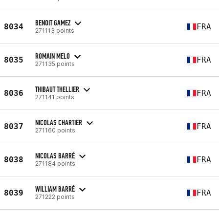
BENOIT GAMEZ
8034
FRA
271113 points
ROMAIN MELO
8035
FRA
271135 points
THIBAUT THELLIER
8036
FRA
271141 points
NICOLAS CHARTIER
8037
FRA
271160 points
NICOLAS BARRÉ
8038
FRA
271184 points
WILLIAM BARRÉ
8039
FRA
271222 points