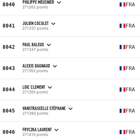
PHILIPPE MEUSNIER
8040
FRA
271262 points
JULIEN COCULET
8041
FRA
271337 points
PAUL BALEUX
8042
FRA
271347 points
ALEXIS DAGNAUD
8043
FRA
271352 points
LOIC CLEMENT
8044
FRA
271355 points
VANSTRASEELLE STÉPHANE
8045
FRA
271382 points
FRYCZKA LAURENT
8046
FRA
271410 points