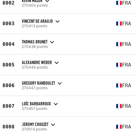
KEVIN MAZUR
8002
FRA
270404 points
VINCENT DE ARAUJO
8003
FRA
270413 points
THOMAS BRUNET
8004
FRA
270438 points
ALEXANDRE WEBER
8005
FRA
270444 points
GREGORY RANDOULET
8006
FRA
270447 points
LOÏC BARBARROUX
8007
FRA
270457 points
JEREMY CROUZET
8008
FRA
270514 points