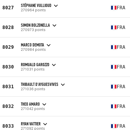
STÉPHANE VULLIOUD
8027
FRA
270964 points
SIMON BOLZONELLA
8028
FRA
270973 points
MARCO DEMOTA
8029
FRA
270984 points
ROMUALD GAROZZO
8030
FRA
271031 points
THIBAULT D'AYGUESVIVES
8031
FRA
271036 points
THEO AMARO
8032
FRA
271042 points
RYAN VATTIER
8033
FRA
271092 points