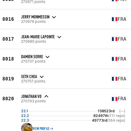
270671 points
JERRY MONMESSIN
8016
FRA
270676 points
JEAN-MARIE LAPOINTE
8017
FRA
270680 points
DAMIEN SERRE
8018
FRA
270707 points
SETH CHEA
8019
FRA
270757 points
JONATHAN VO
8020
FRA
270793 points
22.1
138523rd
(--)
22.2
82497th
(111 reps)
22.3
49773rd
(164 reps)
VIEW PROFILE