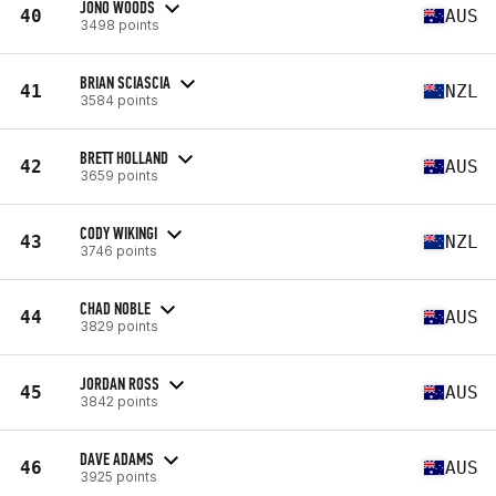
JONO WOODS
40
AUS
3498 points
BRIAN SCIASCIA
41
NZL
3584 points
BRETT HOLLAND
42
AUS
3659 points
CODY WIKINGI
43
NZL
3746 points
CHAD NOBLE
44
AUS
3829 points
JORDAN ROSS
45
AUS
3842 points
DAVE ADAMS
46
AUS
3925 points