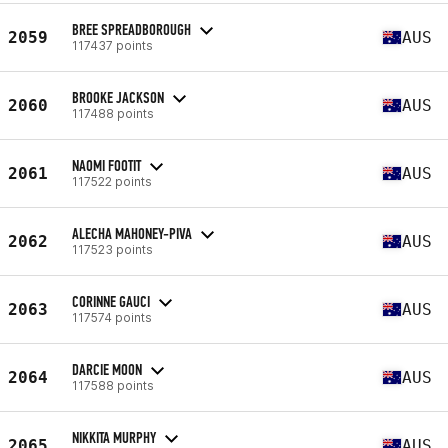
BREE SPREADBOROUGH
2059
AUS
117437 points
BROOKE JACKSON
2060
AUS
117488 points
NAOMI FOOTIT
2061
AUS
117522 points
ALECHA MAHONEY-PIVA
2062
AUS
117523 points
CORINNE GAUCI
2063
AUS
117574 points
DARCIE MOON
2064
AUS
117588 points
NIKKITA MURPHY
2065
AUS