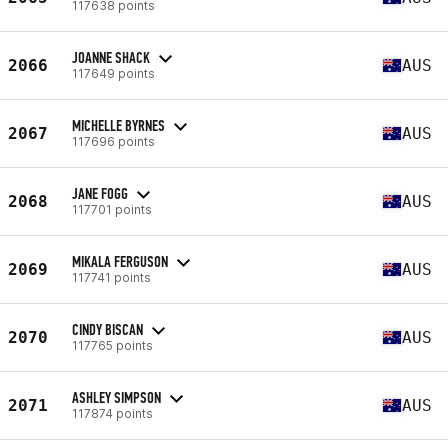
117638 points
JOANNE SHACK
2066
AUS
117649 points
MICHELLE BYRNES
2067
AUS
117696 points
JANE FOGG
2068
AUS
117701 points
MIKALA FERGUSON
2069
AUS
117741 points
CINDY BISCAN
2070
AUS
117765 points
ASHLEY SIMPSON
2071
AUS
117874 points