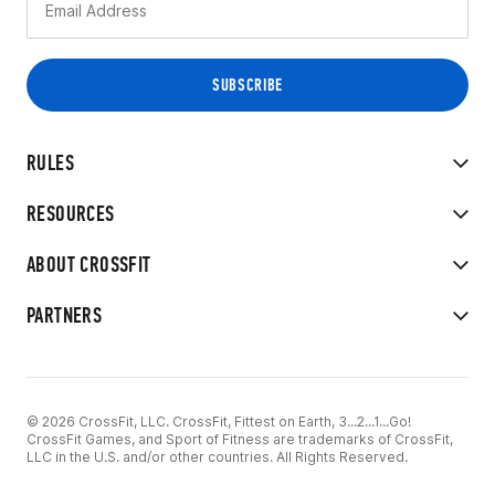
RULES
RESOURCES
ABOUT CROSSFIT
PARTNERS
© 2026 CrossFit, LLC. CrossFit, Fittest on Earth, 3...2...1...Go!
CrossFit Games, and Sport of Fitness are trademarks of CrossFit,
LLC in the U.S. and/or other countries. All Rights Reserved.