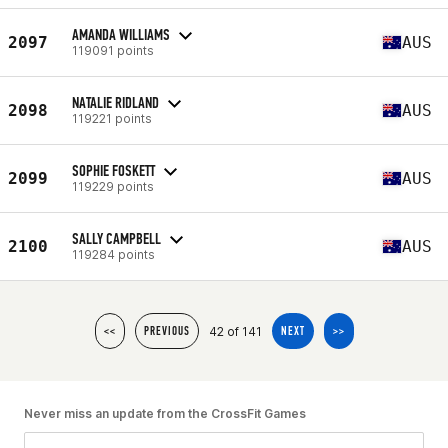
AMANDA WILLIAMS
2097
AUS
119091 points
NATALIE RIDLAND
2098
AUS
119221 points
SOPHIE FOSKETT
2099
AUS
119229 points
SALLY CAMPBELL
2100
AUS
119284 points
42 of 141
<<
PREVIOUS
NEXT
>>
Never miss an update from the CrossFit Games