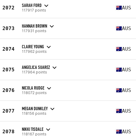
SARAH FORD
2072
AUS
117917 points
HANNAH BROWN
2073
AUS
117931 points
CLAIRE YOUNG
2074
AUS
117962 points
ANGELICA SUAREZ
2075
AUS
117964 points
NICOLA RUDGE
2076
AUS
118072 points
MEGAN DUNKLEY
2077
AUS
118156 points
NIKKI TISDALE
2078
AUS
118167 points