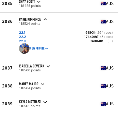
SHAY SCOTT
2085
AUS
118485 points
PAIGE KIMMINCE
2086
AUS
118524 points
22.1
6180th
(264 reps)
22.2
17440th
(145 reps)
22.3
94904th
(--)
VIEW PROFILE
ISABELLA DEVETAK
2087
AUS
118560 points
MAREE MAJOR
2088
AUS
118564 points
KAYLA MATTIAZZI
2089
AUS
118581 points