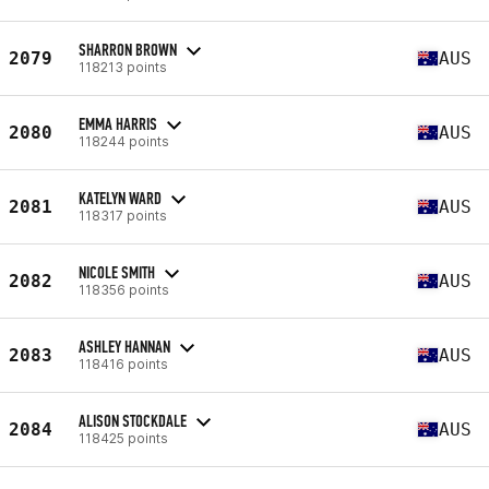
SHARRON BROWN
2079
AUS
118213 points
EMMA HARRIS
2080
AUS
118244 points
KATELYN WARD
2081
AUS
118317 points
NICOLE SMITH
2082
AUS
118356 points
ASHLEY HANNAN
2083
AUS
118416 points
ALISON STOCKDALE
2084
AUS
118425 points