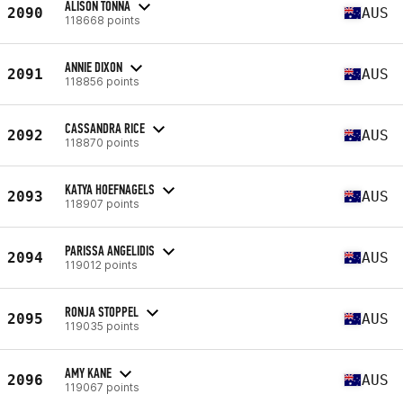
ALISON TONNA
2090
AUS
118668 points
ANNIE DIXON
2091
AUS
118856 points
CASSANDRA RICE
2092
AUS
118870 points
KATYA HOEFNAGELS
2093
AUS
118907 points
PARISSA ANGELIDIS
2094
AUS
119012 points
RONJA STOPPEL
2095
AUS
119035 points
AMY KANE
2096
AUS
119067 points