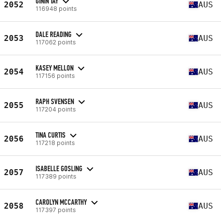
GININ TAY
2052
AUS
116948 points
DALE READING
2053
AUS
117062 points
KASEY MELLON
2054
AUS
117156 points
RAPH SVENSEN
2055
AUS
117204 points
TINA CURTIS
2056
AUS
117218 points
ISABELLE GOSLING
2057
AUS
117389 points
CAROLYN MCCARTHY
2058
AUS
117397 points