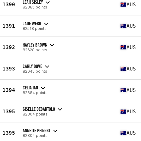
LEAH SISLEY
1390
AUS
82385 points
JADE WEBB
1391
AUS
82518 points
HAYLEY BROWN
1392
AUS
82628 points
CARLY DOVE
1393
AUS
82645 points
CELIA IAO
1394
AUS
82684 points
GISELLE DEBARTOLO
1395
AUS
82804 points
ANNETTE PFINGST
1395
AUS
82804 points