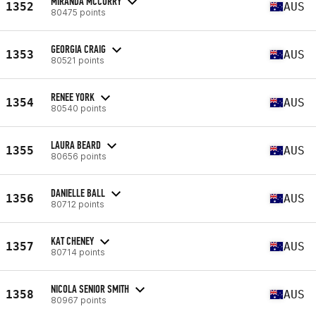
MIRANDA MCCURRY
1352
AUS
80475 points
GEORGIA CRAIG
1353
AUS
80521 points
RENEE YORK
1354
AUS
80540 points
LAURA BEARD
1355
AUS
80656 points
DANIELLE BALL
1356
AUS
80712 points
KAT CHENEY
1357
AUS
80714 points
NICOLA SENIOR SMITH
1358
AUS
80967 points