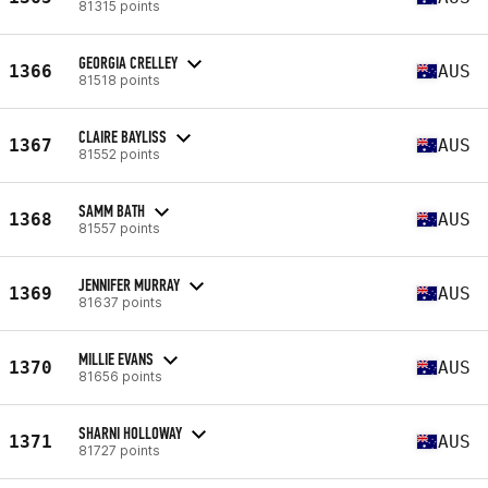
81315 points
GEORGIA CRELLEY
1366
AUS
81518 points
CLAIRE BAYLISS
1367
AUS
81552 points
SAMM BATH
1368
AUS
81557 points
JENNIFER MURRAY
1369
AUS
81637 points
MILLIE EVANS
1370
AUS
81656 points
SHARNI HOLLOWAY
1371
AUS
81727 points