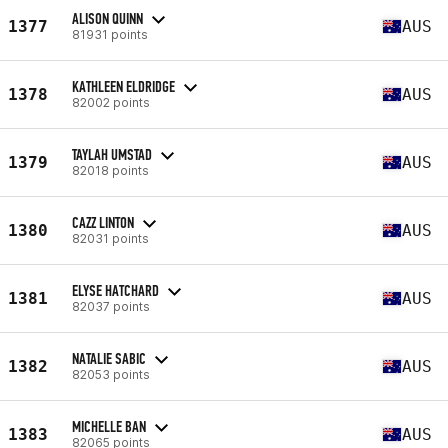
ALISON QUINN
1377
AUS
81931 points
KATHLEEN ELDRIDGE
1378
AUS
82002 points
TAYLAH UMSTAD
1379
AUS
82018 points
CAZZ LINTON
1380
AUS
82031 points
ELYSE HATCHARD
1381
AUS
82037 points
NATALIE SABIC
1382
AUS
82053 points
MICHELLE BAN
1383
AUS
82065 points