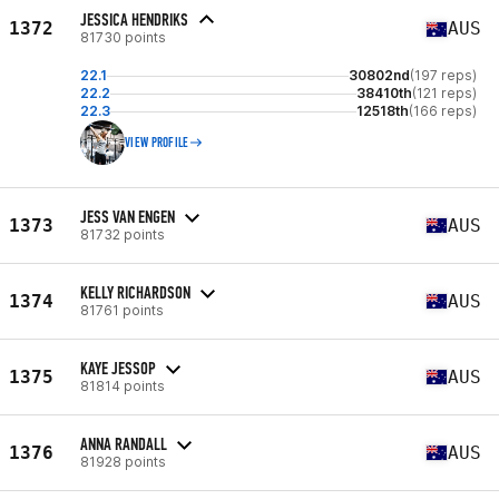
JESSICA HENDRIKS
1372
AUS
81730 points
22.1
30802nd
(197 reps)
22.2
38410th
(121 reps)
22.3
12518th
(166 reps)
VIEW PROFILE
JESS VAN ENGEN
1373
AUS
81732 points
KELLY RICHARDSON
1374
AUS
81761 points
KAYE JESSOP
1375
AUS
81814 points
ANNA RANDALL
1376
AUS
81928 points