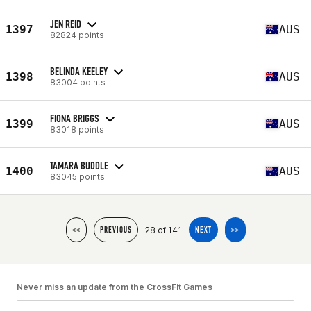
JEN REID
1397
AUS
82824 points
BELINDA KEELEY
1398
AUS
83004 points
FIONA BRIGGS
1399
AUS
83018 points
TAMARA BUDDLE
1400
AUS
83045 points
28 of 141
<<
PREVIOUS
NEXT
>>
Never miss an update from the CrossFit Games