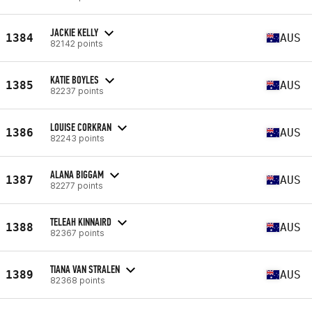
JACKIE KELLY
1384
AUS
82142 points
KATIE BOYLES
1385
AUS
82237 points
LOUISE CORKRAN
1386
AUS
82243 points
ALANA BIGGAM
1387
AUS
82277 points
TELEAH KINNAIRD
1388
AUS
82367 points
TIANA VAN STRALEN
1389
AUS
82368 points