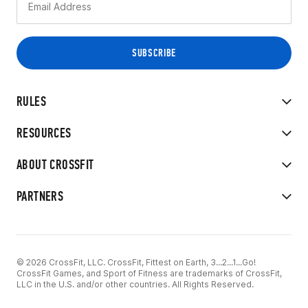
RULES
RESOURCES
ABOUT CROSSFIT
PARTNERS
© 2026 CrossFit, LLC. CrossFit, Fittest on Earth, 3...2...1...Go!
CrossFit Games, and Sport of Fitness are trademarks of CrossFit,
LLC in the U.S. and/or other countries. All Rights Reserved.