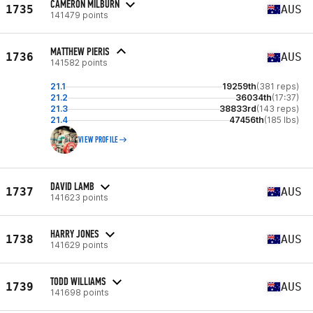
CAMERON MILBURN
1735
AUS
141479 points
MATTHEW PIERIS
1736
AUS
141582 points
21.1
19259th
(381 reps)
21.2
36034th
(17:37)
21.3
38833rd
(143 reps)
21.4
47456th
(185 lbs)
VIEW PROFILE
DAVID LAMB
1737
AUS
141623 points
HARRY JONES
1738
AUS
141629 points
TODD WILLIAMS
1739
AUS
141698 points