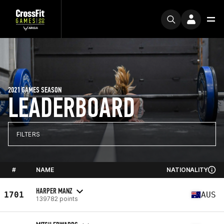
2021 GAMES SEASON
LEADERBOARD
FILTERS
#
NAME
NATIONALITY
HARPER MANZ
1701
AUS
139782 points