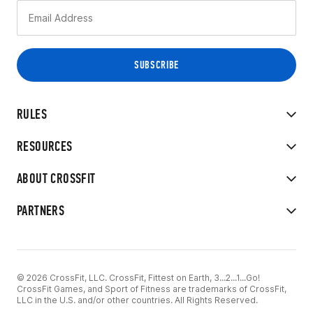
RULES
RESOURCES
ABOUT CROSSFIT
PARTNERS
© 2026 CrossFit, LLC. CrossFit, Fittest on Earth, 3...2...1...Go!
CrossFit Games, and Sport of Fitness are trademarks of CrossFit,
LLC in the U.S. and/or other countries. All Rights Reserved.