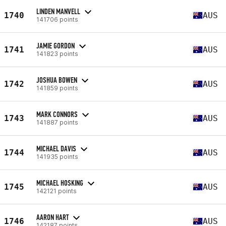
LINDEN MANVELL
1740
AUS
141706 points
JAMIE GORDON
1741
AUS
141823 points
JOSHUA BOWEN
1742
AUS
141859 points
MARK CONNORS
1743
AUS
141887 points
MICHAEL DAVIS
1744
AUS
141935 points
MICHAEL HOSKING
1745
AUS
142121 points
AARON HART
1746
AUS
142187 points