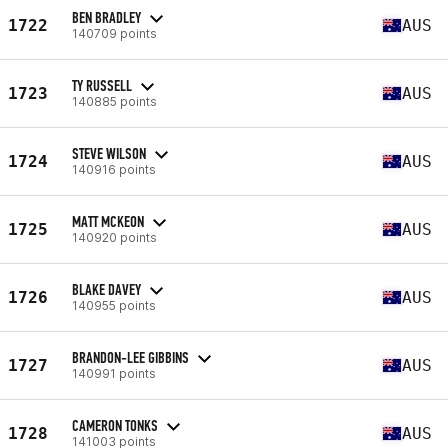
BEN BRADLEY
1722
AUS
140709 points
TY RUSSELL
1723
AUS
140885 points
STEVE WILSON
1724
AUS
140916 points
MATT MCKEON
1725
AUS
140920 points
BLAKE DAVEY
1726
AUS
140955 points
BRANDON-LEE GIBBINS
1727
AUS
140991 points
CAMERON TONKS
1728
AUS
141003 points