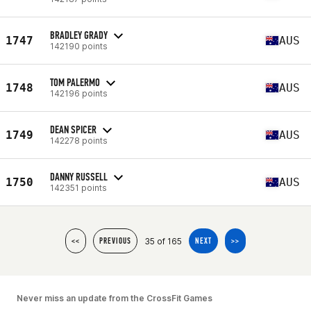
BRADLEY GRADY
1747
AUS
142190 points
TOM PALERMO
1748
AUS
142196 points
DEAN SPICER
1749
AUS
142278 points
DANNY RUSSELL
1750
AUS
142351 points
35 of 165
<<
PREVIOUS
NEXT
>>
Never miss an update from the CrossFit Games