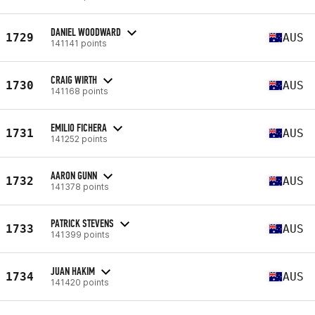
DANIEL WOODWARD
1729
AUS
141141 points
CRAIG WIRTH
1730
AUS
141168 points
EMILIO FICHERA
1731
AUS
141252 points
AARON GUNN
1732
AUS
141378 points
PATRICK STEVENS
1733
AUS
141399 points
JUAN HAKIM
1734
AUS
141420 points