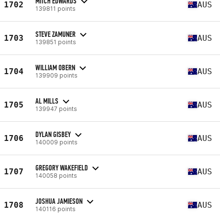
MITCH EDWARDS
1702
AUS
139811 points
STEVE ZAMUNER
1703
AUS
139851 points
WILLIAM OBERN
1704
AUS
139909 points
AL MILLS
1705
AUS
139947 points
DYLAN GISBEY
1706
AUS
140009 points
GREGORY WAKEFIELD
1707
AUS
140058 points
JOSHUA JAMIESON
1708
AUS
140116 points