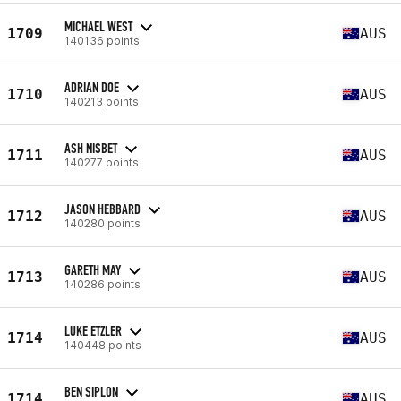
MICHAEL WEST
1709
AUS
140136 points
ADRIAN DOE
1710
AUS
140213 points
ASH NISBET
1711
AUS
140277 points
JASON HEBBARD
1712
AUS
140280 points
GARETH MAY
1713
AUS
140286 points
LUKE ETZLER
1714
AUS
140448 points
BEN SIPLON
1714
AUS