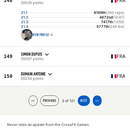
148
FRA
26035 points
21.1
8169th
(390 reps)
21.2
4672nd
(12:47)
21.3
7417th
(13:55)
21.4
5777th
(249 lbs)
VIEW PROFILE
SIMON DUPUIS
149
FRA
26097 points
DUMAIN ANTOINE
150
FRA
26234 points
3 of 121
<<
PREVIOUS
NEXT
>>
Never miss an update from the CrossFit Games