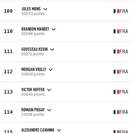
JULES MONS
109
FRA
20033 points
BRANDON MANDET
110
FRA
20096 points
GOUSSEAU KEVIN
111
FRA
20272 points
MORGAN VIEILLY
112
FRA
20609 points
VICTOR HOFFER
113
FRA
20646 points
ROMAIN PIEGAY
114
FRA
21008 points
ALEXANDRE CAVANNA
115
FRA