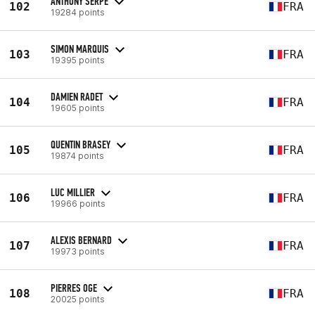
ANTHONY SERPE
102
FRA
19284 points
SIMON MARQUIS
103
FRA
19395 points
DAMIEN RADET
104
FRA
19605 points
QUENTIN BRASEY
105
FRA
19874 points
LUC MILLIER
106
FRA
19966 points
ALEXIS BERNARD
107
FRA
19973 points
PIERRES OGE
108
FRA
20025 points