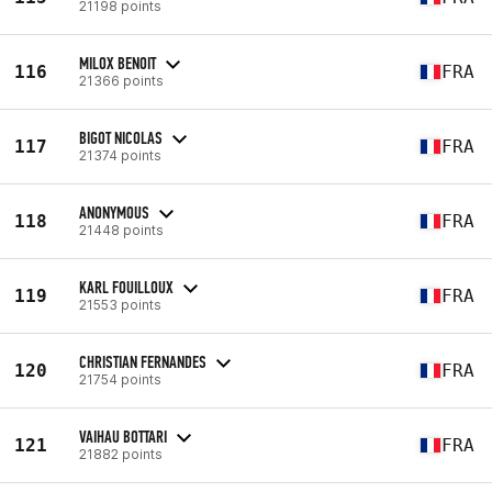
21198 points
MILOX BENOIT
116
FRA
21366 points
BIGOT NICOLAS
117
FRA
21374 points
ANONYMOUS
118
FRA
21448 points
KARL FOUILLOUX
119
FRA
21553 points
CHRISTIAN FERNANDES
120
FRA
21754 points
VAIHAU BOTTARI
121
FRA
21882 points