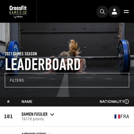
2021 GAMES SEASON
LEADERBOARD
FILTERS
#
NAME
NATIONALITY
DAMIEN FUSILIER
101
FRA
19176 points