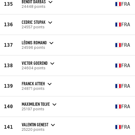
BENOIT DARBAS
135
FRA
24448 points
CEDRIC STUPAK
136
FRA
24557 points
LÉONIS ROMANO
137
FRA
24596 points
VICTOR GOEREND
138
FRA
24604 points
FRANCK ATTIEH
139
FRA
24871 points
MAXIMILIEN TOLVE
140
FRA
25197 points
VALENTIN GENEST
141
FRA
25220 points