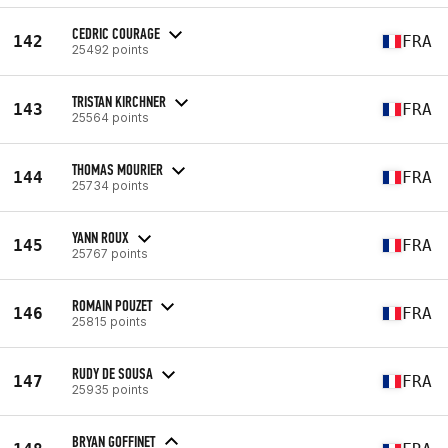
CEDRIC COURAGE
142
FRA
25492 points
TRISTAN KIRCHNER
143
FRA
25564 points
THOMAS MOURIER
144
FRA
25734 points
YANN ROUX
145
FRA
25767 points
ROMAIN POUZET
146
FRA
25815 points
RUDY DE SOUSA
147
FRA
25935 points
BRYAN GOFFINET