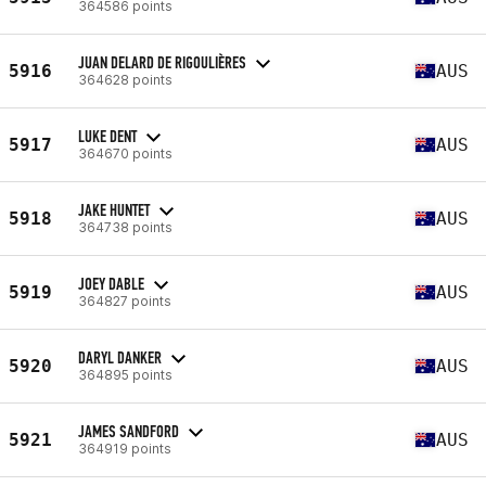
364586 points
JUAN DELARD DE RIGOULIÈRES
5916
AUS
364628 points
LUKE DENT
5917
AUS
364670 points
JAKE HUNTET
5918
AUS
364738 points
JOEY DABLE
5919
AUS
364827 points
DARYL DANKER
5920
AUS
364895 points
JAMES SANDFORD
5921
AUS
364919 points