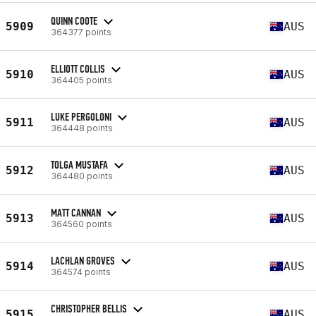
QUINN COOTE
5909
AUS
364377 points
ELLIOTT COLLIS
5910
AUS
364405 points
LUKE PERGOLONI
5911
AUS
364448 points
TOLGA MUSTAFA
5912
AUS
364480 points
MATT CANNAN
5913
AUS
364560 points
LACHLAN GROVES
5914
AUS
364574 points
CHRISTOPHER BELLIS
5915
AUS