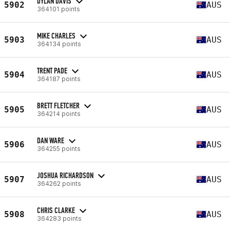
DYLAN DAVIS
5902
AUS
364101 points
MIKE CHARLES
5903
AUS
364134 points
TRENT PADE
5904
AUS
364187 points
BRETT FLETCHER
5905
AUS
364214 points
DAN WARE
5906
AUS
364255 points
JOSHUA RICHARDSON
5907
AUS
364262 points
CHRIS CLARKE
5908
AUS
364283 points