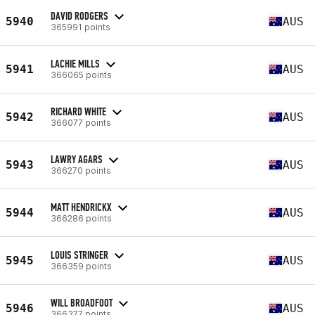
DAVID RODGERS
5940
AUS
365991 points
LACHIE MILLS
5941
AUS
366065 points
RICHARD WHITE
5942
AUS
366077 points
LAWRY AGARS
5943
AUS
366270 points
MATT HENDRICKX
5944
AUS
366286 points
LOUIS STRINGER
5945
AUS
366359 points
WILL BROADFOOT
5946
AUS
366377 points