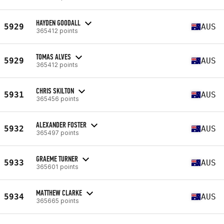
HAYDEN GOODALL
5929
AUS
365412 points
TOMAS ALVES
5929
AUS
365412 points
CHRIS SKILTON
5931
AUS
365456 points
ALEXANDER FOSTER
5932
AUS
365497 points
GRAEME TURNER
5933
AUS
365601 points
MATTHEW CLARKE
5934
AUS
365665 points