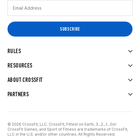
RULES
RESOURCES
ABOUT CROSSFIT
PARTNERS
© 2026 CrossFit, LLC. CrossFit, Fittest on Earth, 3...2...1...Go!
CrossFit Games, and Sport of Fitness are trademarks of CrossFit,
LLC in the U.S. and/or other countries. All Rights Reserved.