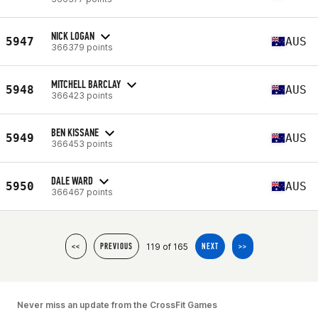
NICK LOGAN
5947
AUS
366379 points
MITCHELL BARCLAY
5948
AUS
366423 points
BEN KISSANE
5949
AUS
366453 points
DALE WARD
5950
AUS
366467 points
119 of 165
<<
PREVIOUS
NEXT
>>
Never miss an update from the CrossFit Games