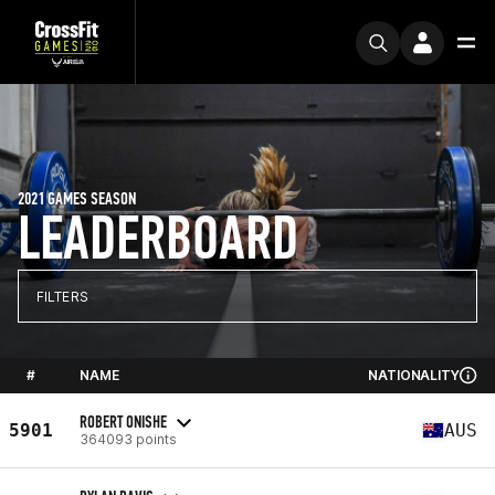
2021 GAMES SEASON
LEADERBOARD
FILTERS
#
NAME
NATIONALITY
ROBERT ONISHE
5901
AUS
364093 points