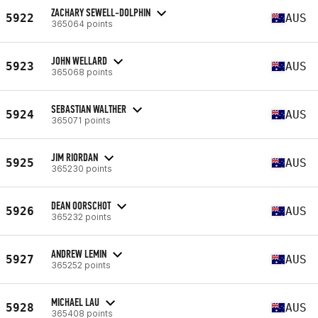
ZACHARY SEWELL-DOLPHIN
5922
AUS
365064 points
JOHN WELLARD
5923
AUS
365068 points
SEBASTIAN WALTHER
5924
AUS
365071 points
JIM RIORDAN
5925
AUS
365230 points
DEAN OORSCHOT
5926
AUS
365232 points
ANDREW LEMIN
5927
AUS
365252 points
MICHAEL LAU
5928
AUS
365408 points