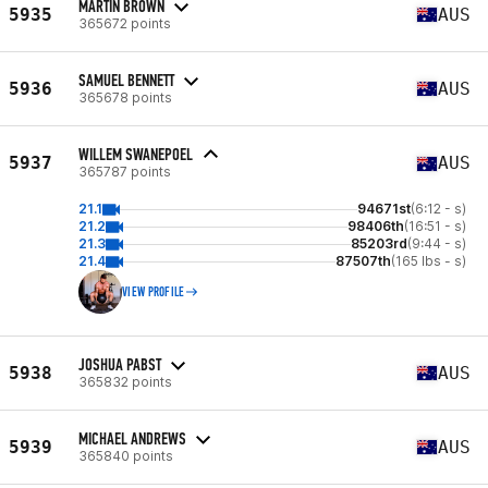
MARTIN BROWN
5935
AUS
365672 points
SAMUEL BENNETT
5936
AUS
365678 points
WILLEM SWANEPOEL
5937
AUS
365787 points
21.1
94671st
(6:12 - s)
21.2
98406th
(16:51 - s)
21.3
85203rd
(9:44 - s)
21.4
87507th
(165 lbs - s)
VIEW PROFILE
JOSHUA PABST
5938
AUS
365832 points
MICHAEL ANDREWS
5939
AUS
365840 points