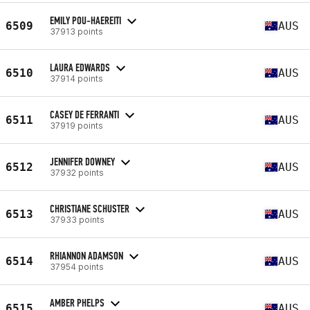
EMILY POU-HAEREITI
6509
AUS
37913 points
LAURA EDWARDS
6510
AUS
37914 points
CASEY DE FERRANTI
6511
AUS
37919 points
JENNIFER DOWNEY
6512
AUS
37932 points
CHRISTIANE SCHUSTER
6513
AUS
37933 points
RHIANNON ADAMSON
6514
AUS
37954 points
AMBER PHELPS
6515
AUS