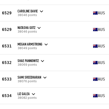
CAROLINE DAVIE
6529
AUS
38046 points
NATASHA GOTZ
6529
AUS
38046 points
MEGAN ARMSTRONG
6531
AUS
38049 points
SHAE PANNOWITZ
6532
AUS
38069 points
SAMI SREEDHARAN
6533
AUS
38076 points
LIZ GALEA
6534
AUS
38082 points