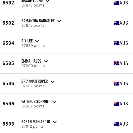
JESSIE YOUNG
6502
AUS
37876 points
SAMANTHA BARNSLEY
6502
AUS
37876 points
RIX LEE
6504
AUS
37889 points
EMMA HALES
6505
AUS
37900 points
BRIANNAH ROPER
6506
AUS
37907 points
PATIENCE SCHMIDT
6506
AUS
37907 points
SARAH MANIAPOTO
6508
AUS
37912 points