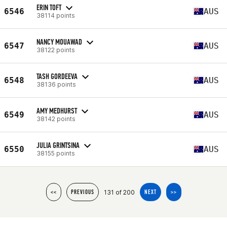
ERIN TOFT
6546
AUS
38114 points
NANCY MOUAWAD
6547
AUS
38122 points
TASH GORDEEVA
6548
AUS
38136 points
AMY MEDHURST
6549
AUS
38142 points
JULIA GRINTSINA
6550
AUS
38155 points
131 of 200
<<
PREVIOUS
NEXT
>>