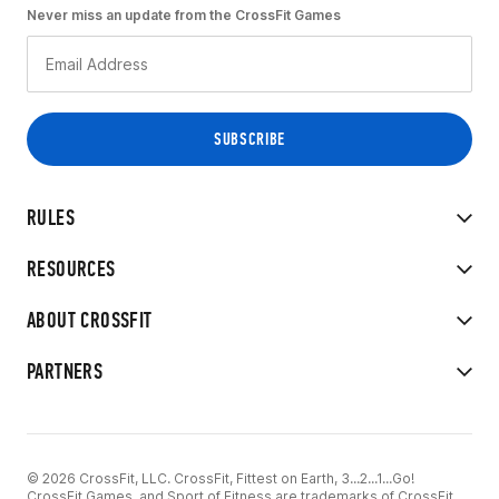
Never miss an update from the CrossFit Games
RULES
RESOURCES
ABOUT CROSSFIT
PARTNERS
© 2026 CrossFit, LLC. CrossFit, Fittest on Earth, 3...2...1...Go!
CrossFit Games, and Sport of Fitness are trademarks of CrossFit,