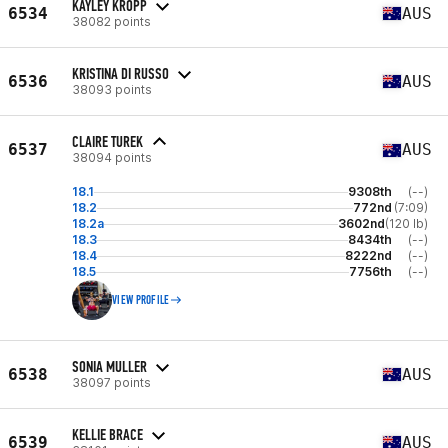
KAYLEY KROPP
6534
AUS
38082 points
KRISTINA DI RUSSO
6536
AUS
38093 points
CLAIRE TUREK
6537
AUS
38094 points
18.1
9308th
(--)
18.2
772nd
(7:09)
18.2a
3602nd
(120 lb)
18.3
8434th
(--)
18.4
8222nd
(--)
18.5
7756th
(--)
VIEW PROFILE
SONIA MULLER
6538
AUS
38097 points
KELLIE BRACE
6539
AUS