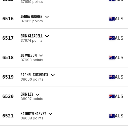
37959 points
JENNA HUGHES
6516
AUS
37965 points
ERIN GLEADELL
6517
AUS
37974 points
JO WILSON
6518
AUS
37993 points
RACHEL CUCINOTTA
6519
AUS
38006 points
ERIN LEY
6520
AUS
38007 points
KATHRYN HARVEY
6521
AUS
38008 points