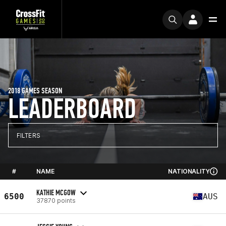
2018 GAMES SEASON
LEADERBOARD
FILTERS
#
NAME
NATIONALITY
KATHIE MCGOW
6500
AUS
37870 points