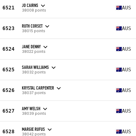
JO CAIRNS
6521
AUS
38008 points
RUTH CORSET
6523
AUS
38015 points
JANE DENNY
6524
AUS
38022 points
SARAH WILLIAMS
6525
AUS
38032 points
KRYSTAL CARPENTER
6526
AUS
38037 points
AMY WELSH
6527
AUS
38039 points
MARGIE RUFUS
6528
AUS
38042 points