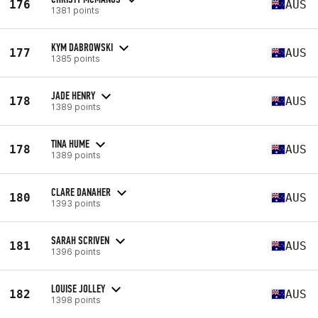
176
AUS
1381 points
KYM DABROWSKI
177
AUS
1385 points
JADE HENRY
178
AUS
1389 points
TINA HUME
178
AUS
1389 points
CLARE DANAHER
180
AUS
1393 points
SARAH SCRIVEN
181
AUS
1396 points
LOUISE JOLLEY
182
AUS
1398 points