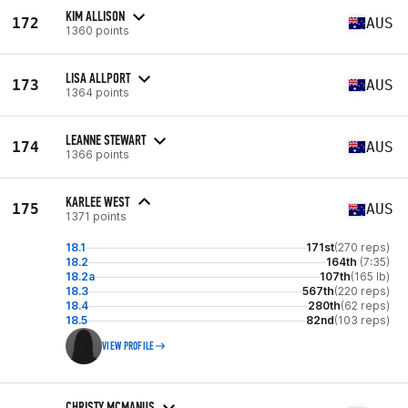
KIM ALLISON
172
AUS
1360 points
LISA ALLPORT
173
AUS
1364 points
LEANNE STEWART
174
AUS
1366 points
KARLEE WEST
175
AUS
1371 points
18.1
171st
(270 reps)
18.2
164th
(7:35)
18.2a
107th
(165 lb)
18.3
567th
(220 reps)
18.4
280th
(62 reps)
18.5
82nd
(103 reps)
VIEW PROFILE
CHRISTY MCMANUS