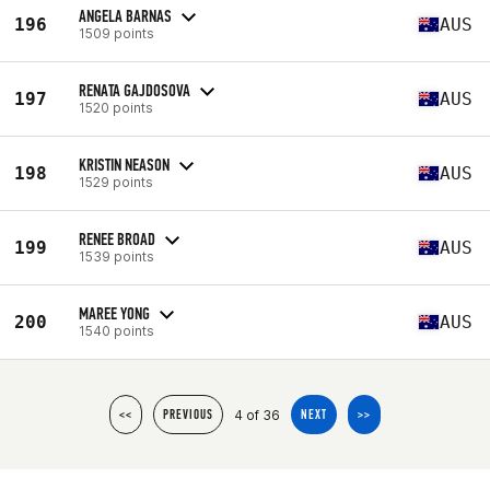
ANGELA BARNAS
196
AUS
1509 points
RENATA GAJDOSOVA
197
AUS
1520 points
KRISTIN NEASON
198
AUS
1529 points
RENEE BROAD
199
AUS
1539 points
MAREE YONG
200
AUS
1540 points
4 of 36
<<
PREVIOUS
NEXT
>>