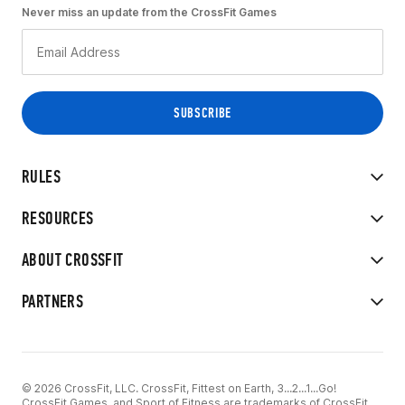
Never miss an update from the CrossFit Games
RULES
RESOURCES
ABOUT CROSSFIT
PARTNERS
© 2026 CrossFit, LLC. CrossFit, Fittest on Earth, 3...2...1...Go!
CrossFit Games, and Sport of Fitness are trademarks of CrossFit,