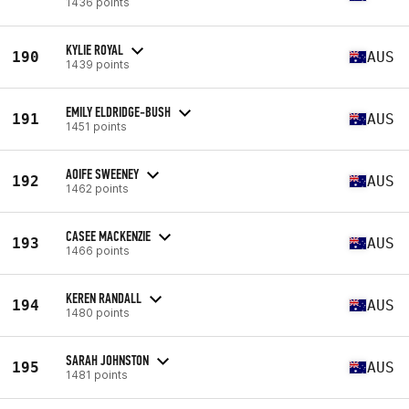
1436 points
KYLIE ROYAL
190
AUS
1439 points
EMILY ELDRIDGE-BUSH
191
AUS
1451 points
AOIFE SWEENEY
192
AUS
1462 points
CASEE MACKENZIE
193
AUS
1466 points
KEREN RANDALL
194
AUS
1480 points
SARAH JOHNSTON
195
AUS
1481 points