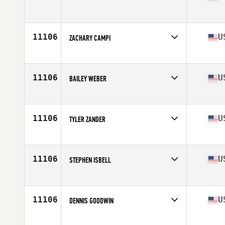
Competes in
Central East
Age
45
Stats
70 in | 195 lb
11106
U
ZACHARY CAMPI
Competes in
Central East
Age
24
Stats
185 lb
11106
U
BAILEY WEBER
Competes in
Central East
Age
20
Stats
71 in | 180 lb
11106
U
TYLER ZANDER
Competes in
Central East
Age
24
Stats
70 in | 175 lb
11106
U
STEPHEN ISBELL
Competes in
Central East
Age
29
Stats
77 in | 252 lb
11106
U
DENNIS GOODWIN
Competes in
Central East