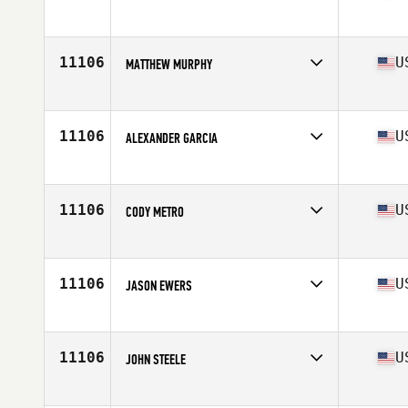
Competes in
Central East
Age
26
Stats
205 lb
11106
U
MATTHEW MURPHY
Competes in
Central East
Age
45
Stats
75 in | 213 lb
11106
U
ALEXANDER GARCIA
Competes in
Central East
Age
30
Stats
72 in | 170 lb
11106
U
CODY METRO
Competes in
Central East
Age
27
11106
U
JASON EWERS
Competes in
Central East
Age
44
Stats
70 in | 190 lb
11106
U
JOHN STEELE
Competes in
Central East
Age
44