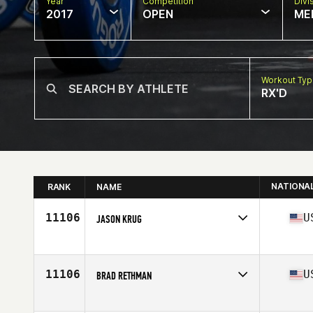
Year
Competition
Divi
2017
OPEN
ME
Workout Ty
RX'D
NATIONA
RANK
NAME
11106
U
JASON KRUG
Competes in
Central East
Age
31
11106
U
BRAD RETHMAN
Competes in
Central East
Age
35