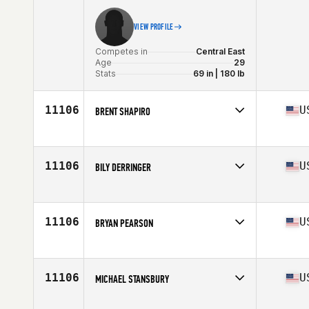
VIEW PROFILE
Competes in
Central East
Age
29
Stats
69 in | 180 lb
11106
U
BRENT SHAPIRO
Competes in
Central East
Age
32
Stats
215 lb
11106
U
BILY DERRINGER
Competes in
Central East
Age
25
11106
U
BRYAN PEARSON
Competes in
Central East
Age
35
11106
U
MICHAEL STANSBURY
Competes in
Central East