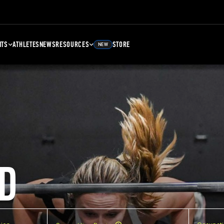
NTS
ATHLETES
NEWS
RESOURCES
STORE
NEW
D