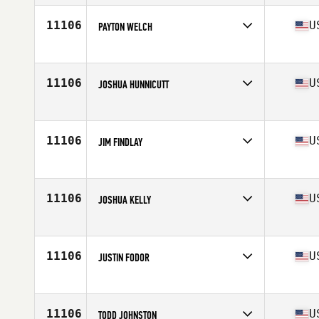
Age
42
Stats
71 in | 185 lb
11106
U
PAYTON WELCH
Competes in
Central East
Age
23
Stats
62 in | 198 lb
11106
U
JOSHUA HUNNICUTT
Competes in
Central East
Age
35
Stats
182 lb
11106
U
JIM FINDLAY
Competes in
Central East
Age
51
Stats
73 in | 200 lb
11106
U
JOSHUA KELLY
Competes in
Central East
Age
32
Stats
75 in | 218 lb
11106
U
JUSTIN FODOR
Competes in
Central East
Age
27
Stats
67 in | 170 lb
11106
U
TODD JOHNSTON