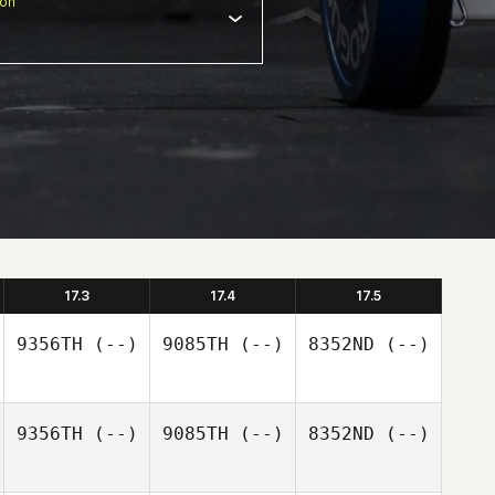
ion
17.3
17.4
17.5
9356TH
(--)
9085TH
(--)
8352ND
(--)
9356TH
(--)
9085TH
(--)
8352ND
(--)