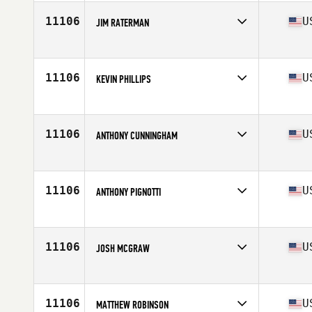
Age
47
11106
U
JIM RATERMAN
Competes in
Central East
Age
52
Stats
72 in | 170 lb
11106
U
KEVIN PHILLIPS
Competes in
Central East
Age
52
Stats
71 in | 216 lb
11106
U
ANTHONY CUNNINGHAM
Competes in
Central East
Age
32
Stats
70 in | 240 lb
11106
U
ANTHONY PIGNOTTI
Competes in
Central East
Age
35
Stats
69 in | 225 lb
11106
U
JOSH MCGRAW
Competes in
Central East
Age
31
Stats
68 in | 170 lb
11106
U
MATTHEW ROBINSON