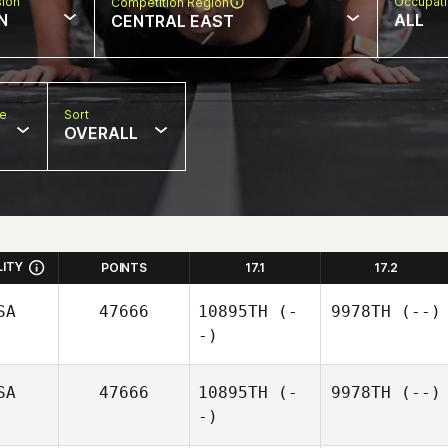
sion
Occupat
Competition Region
N
ALL
CENTRAL EAST
pe
Sort
OVERALL
LITY
POINTS
17.1
17.2
SA
47666
10895TH
(-
9978TH
(--)
-)
SA
47666
10895TH
(-
9978TH
(--)
-)