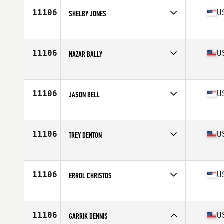
11106
U
SHELBY JONES
Competes in
Central East
Age
40
11106
U
NAZAR BALLY
Competes in
Central East
Age
47
Stats
67 in | 220 lb
11106
U
JASON BELL
Competes in
Central East
Age
34
Stats
5 in
11106
U
TREY DENTON
Competes in
Central East
Age
34
Stats
67 in | 150 lb
11106
U
ERROL CHRISTOS
Competes in
Central East
Age
37
Stats
67 in | 180 lb
11106
U
GARRIK DENNIS