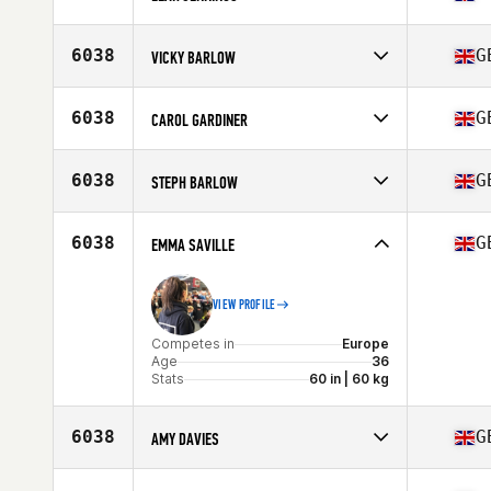
Competes in
Europe
Age
37
6038
G
VICKY BARLOW
Stats
6 in | 60 kg
Competes in
Europe
Age
33
6038
G
CAROL GARDINER
Competes in
Europe
Age
33
6038
G
STEPH BARLOW
Stats
88 kg
Competes in
Europe
Age
30
6038
G
EMMA SAVILLE
Stats
76 kg
VIEW PROFILE
Competes in
Europe
Age
36
Stats
60 in | 60 kg
6038
G
AMY DAVIES
Competes in
Europe