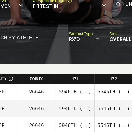
sion
Competition Region
MEN
FITTEST IN
Workout Type
Sort
RX'D
OVERALL
LITY
POINTS
17.1
17.2
BR
26646
5946TH
(--)
5545TH
(--)
BR
26646
5946TH
(--)
5545TH
(--)
BR
26646
5946TH
(--)
5545TH
(--)