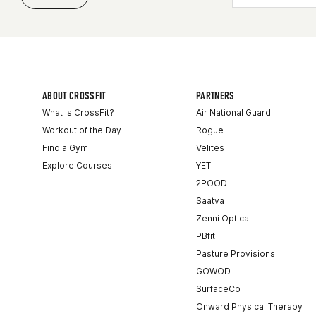
ABOUT CROSSFIT
PARTNERS
What is CrossFit?
Air National Guard
Workout of the Day
Rogue
Find a Gym
Velites
Explore Courses
YETI
2POOD
Saatva
Zenni Optical
PBfit
Pasture Provisions
GOWOD
SurfaceCo
Onward Physical Therapy