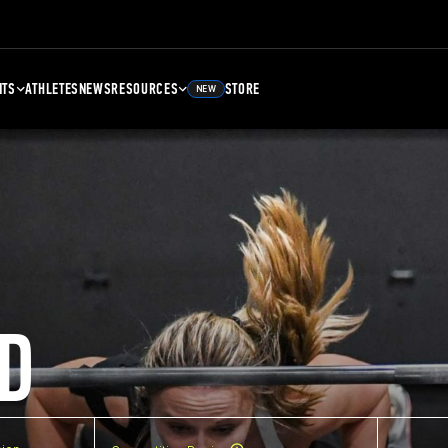
NTS
ATHLETES
NEWS
RESOURCES
STORE
NEW
D