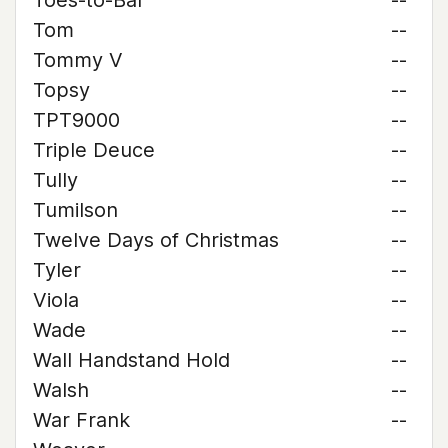
Toes-to-Bar
--
Tom
--
Tommy V
--
Topsy
--
TPT9000
--
Triple Deuce
--
Tully
--
Tumilson
--
Twelve Days of Christmas
--
Tyler
--
Viola
--
Wade
--
Wall Handstand Hold
--
Walsh
--
War Frank
--