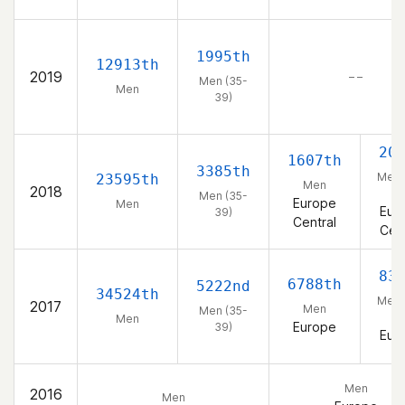
1995th
12913th
2019
– –
Men (35-
Men
39)
20
1607th
3385th
Men 
23595th
Men
2018
39
Men (35-
Europe
Men
Eur
39)
Central
Cent
83
6788th
5222nd
34524th
Men 
2017
Men
Men (35-
39
Men
Europe
39)
Eur
Men
2016
Men