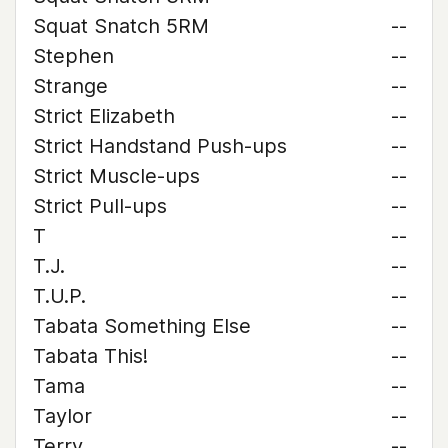
Squat Snatch 5RM
--
Stephen
--
Strange
--
Strict Elizabeth
--
Strict Handstand Push-ups
--
Strict Muscle-ups
--
Strict Pull-ups
--
T
--
T.J.
--
T.U.P.
--
Tabata Something Else
--
Tabata This!
--
Tama
--
Taylor
--
Terry
--