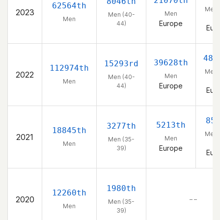
21070th
8046th
62564th
Men 
2023
Men
Men (40-
44
Men
Europe
44)
Eur
486
39628th
15293rd
112974th
Men 
2022
Men
Men (40-
44
Men
Europe
44)
Eur
85
5213th
3277th
18845th
Men 
2021
Men
Men (35-
39
Men
Europe
39)
Eur
1980th
12260th
2020
– –
Men (35-
Men
39)