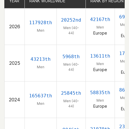
YEAR
YEAR
RANK WORLDWIDE
RANK WORLDWIDE
RANK BY REGION
RANK BY REGION
692
42167th
20252nd
117928th
Men 
2026
Men
Men (40-
44
Men
Europe
44)
Eur
176
13611th
5968th
43213th
Men 
2025
Men
Men (40-
44
Men
Europe
44)
Eur
867
58835th
25845th
165637th
Men 
2024
Men
Men (40-
44
Men
Europe
44)
Eur
237