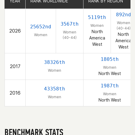
YEAR
YEAR
RANK WORLDWIDE
RANK WORLDWIDE
RANK BY REGION
RANK BY REGION
892nd
5119th
Women
3567th
Women
25652nd
(40-44)
2026
North
Women
North
Women
(40-44)
America
America
West
West
1805th
38326th
2017
Women
Women
North West
1987th
43358th
2016
Women
Women
North West
BENCHMARK STATS