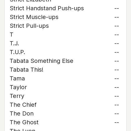
Strict Handstand Push-ups
--
Strict Muscle-ups
--
Strict Pull-ups
--
T
--
T.J.
--
T.U.P.
--
Tabata Something Else
--
Tabata This!
--
Tama
--
Taylor
--
Terry
--
The Chief
--
The Don
--
The Ghost
--