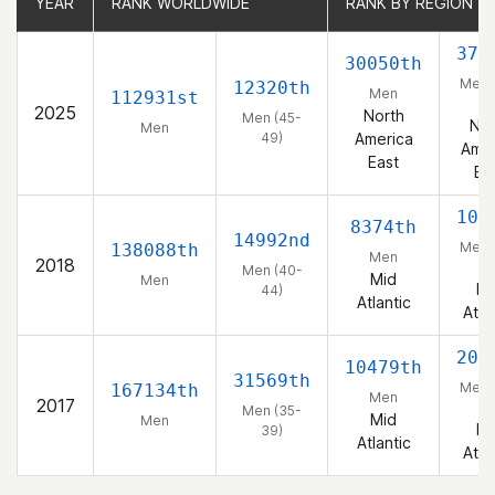
YEAR
YEAR
RANK WORLDWIDE
RANK WORLDWIDE
RANK BY REGION
RANK BY REGION
374
30050th
Men 
12320th
Men
112931st
49
2025
North
Men (45-
Nor
Men
49)
America
Amer
East
Ea
104
8374th
14992nd
Men 
138088th
Men
2018
44
Men (40-
Mid
Men
Mi
44)
Atlantic
Atla
200
10479th
31569th
Men 
167134th
Men
2017
39
Men (35-
Mid
Men
Mi
39)
Atlantic
Atla