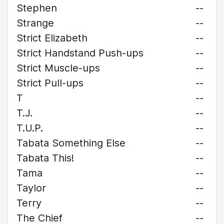
Stephen
--
Strange
--
Strict Elizabeth
--
Strict Handstand Push-ups
--
Strict Muscle-ups
--
Strict Pull-ups
--
T
--
T.J.
--
T.U.P.
--
Tabata Something Else
--
Tabata This!
--
Tama
--
Taylor
--
Terry
--
The Chief
--