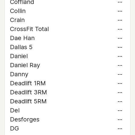
Coffland
--
Collin
--
Crain
--
CrossFit Total
--
Dae Han
--
Dallas 5
--
Daniel
--
Daniel Ray
--
Danny
--
Deadlift 1RM
--
Deadlift 3RM
--
Deadlift 5RM
--
Del
--
Desforges
--
DG
--