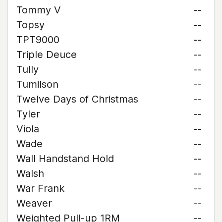
Tommy V
--
Topsy
--
TPT9000
--
Triple Deuce
--
Tully
--
Tumilson
--
Twelve Days of Christmas
--
Tyler
--
Viola
--
Wade
--
Wall Handstand Hold
--
Walsh
--
War Frank
--
Weaver
--
Weighted Pull-up 1RM
--