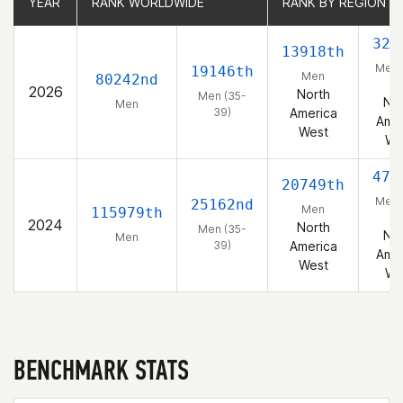
YEAR
YEAR
RANK WORLDWIDE
RANK WORLDWIDE
RANK BY REGION
RANK BY REGION
322
13918th
Men 
19146th
Men
80242nd
39
2026
North
Men (35-
Nor
Men
39)
America
Amer
West
We
471
20749th
Men 
25162nd
Men
115979th
39
2024
North
Men (35-
Nor
Men
39)
America
Amer
West
We
BENCHMARK STATS