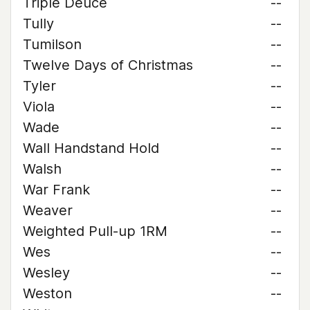
Triple Deuce
--
Tully
--
Tumilson
--
Twelve Days of Christmas
--
Tyler
--
Viola
--
Wade
--
Wall Handstand Hold
--
Walsh
--
War Frank
--
Weaver
--
Weighted Pull-up 1RM
--
Wes
--
Wesley
--
Weston
--