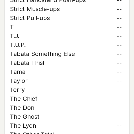
Strict Handstand Push-ups
--
Strict Muscle-ups
--
Strict Pull-ups
--
T
--
T.J.
--
T.U.P.
--
Tabata Something Else
--
Tabata This!
--
Tama
--
Taylor
--
Terry
--
The Chief
--
The Don
--
The Ghost
--
The Lyon
--