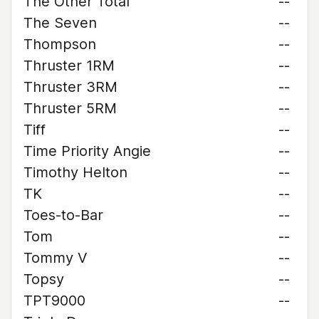
The Other Total
--
The Seven
--
Thompson
--
Thruster 1RM
--
Thruster 3RM
--
Thruster 5RM
--
Tiff
--
Time Priority Angie
--
Timothy Helton
--
TK
--
Toes-to-Bar
--
Tom
--
Tommy V
--
Topsy
--
TPT9000
--