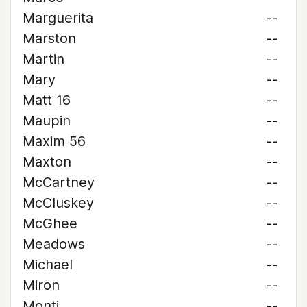
Marguerita
--
Marston
--
Martin
--
Mary
--
Matt 16
--
Maupin
--
Maxim 56
--
Maxton
--
McCartney
--
McCluskey
--
McGhee
--
Meadows
--
Michael
--
Miron
--
Monti
--