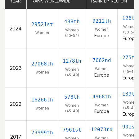
YEAR
YEAR
RANK WORLDWIDE
RANK WORLDWIDE
RANK BY REGION
RANK BY REGION
126th
9212th
488th
29521st
Women
2024
Women
Women
(50-54)
Women
Europe
(50-54)
Europe
275th
7662nd
1278th
27068th
Women
2023
Women
Women
(45-49)
Women
Europe
(45-49)
Europe
139th
4968th
578th
16266th
Women
2022
Women
Women
(45-49)
Women
(45-49)
Europe
Europe
901st
12073rd
7961st
79999th
Women
2017
Women
Women