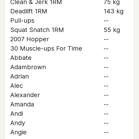
Clean & Jerk 1RM
75 kg
Deadlift 1RM
143 kg
Pull-ups
--
Squat Snatch 1RM
55 kg
2007 Hopper
--
30 Muscle-ups For Time
--
Abbate
--
Adambrown
--
Adrian
--
Alec
--
Alexander
--
Amanda
--
Andi
--
Andy
--
Angie
--