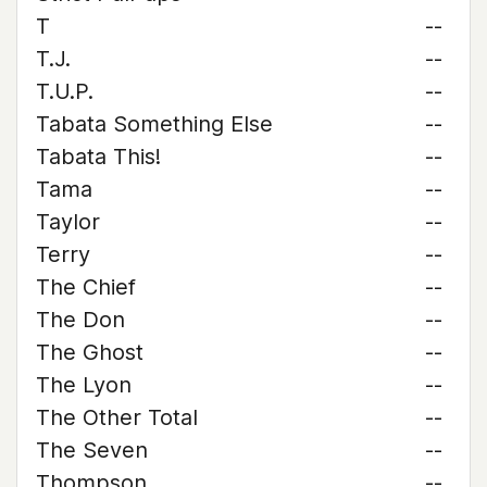
T
--
T.J.
--
T.U.P.
--
Tabata Something Else
--
Tabata This!
--
Tama
--
Taylor
--
Terry
--
The Chief
--
The Don
--
The Ghost
--
The Lyon
--
The Other Total
--
The Seven
--
Thompson
--