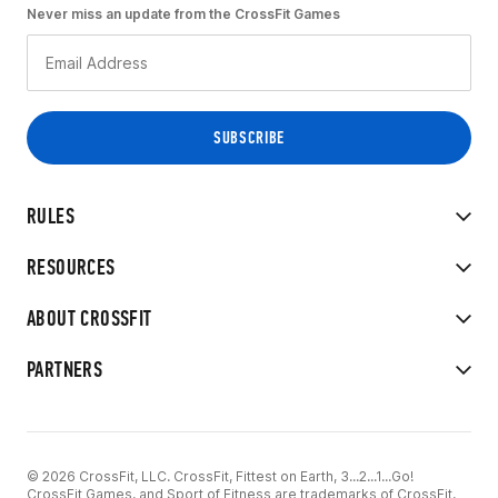
Never miss an update from the CrossFit Games
RULES
RESOURCES
ABOUT CROSSFIT
PARTNERS
© 2026 CrossFit, LLC. CrossFit, Fittest on Earth, 3...2...1...Go!
CrossFit Games, and Sport of Fitness are trademarks of CrossFit,