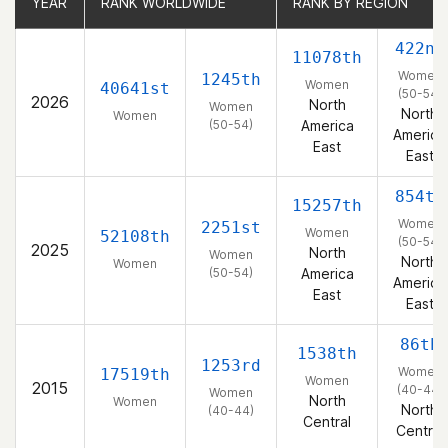
YEAR
YEAR
RANK WORLDWIDE
RANK WORLDWIDE
RANK BY REGION
RANK BY REGION
422nd
11078th
Women
1245th
Women
40641st
(50-54)
2026
North
Women
North
Women
(50-54)
America
America
East
East
854th
15257th
Women
2251st
Women
52108th
(50-54)
2025
North
Women
North
Women
(50-54)
America
America
East
East
86th
1538th
1253rd
Women
17519th
Women
2015
(40-44)
Women
North
Women
North
(40-44)
Central
Central