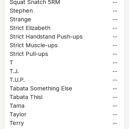
Squat Snatch 5RM
--
Stephen
--
Strange
--
Strict Elizabeth
--
Strict Handstand Push-ups
--
Strict Muscle-ups
--
Strict Pull-ups
--
T
--
T.J.
--
T.U.P.
--
Tabata Something Else
--
Tabata This!
--
Tama
--
Taylor
--
Terry
--