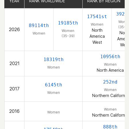
YEAR
YEAR
RANK WORLDWIDE
RANK WORLDWIDE
RANK BY REGION
RANK BY REGION
3922
17541st
Wome
19185th
Women
89114th
(35-3
2026
North
Women
Nort
Women
(35-39)
America
Ameri
West
Wes
10956th
18319th
2021
Women
Women
North America
252nd
6145th
2017
Women
Women
Northern California
Women
2016
Women
Northern California
888th