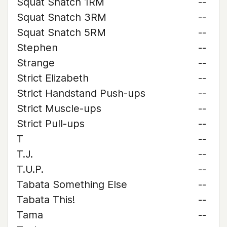
Squat Snatch 1RM
--
Squat Snatch 3RM
--
Squat Snatch 5RM
--
Stephen
--
Strange
--
Strict Elizabeth
--
Strict Handstand Push-ups
--
Strict Muscle-ups
--
Strict Pull-ups
--
T
--
T.J.
--
T.U.P.
--
Tabata Something Else
--
Tabata This!
--
Tama
--