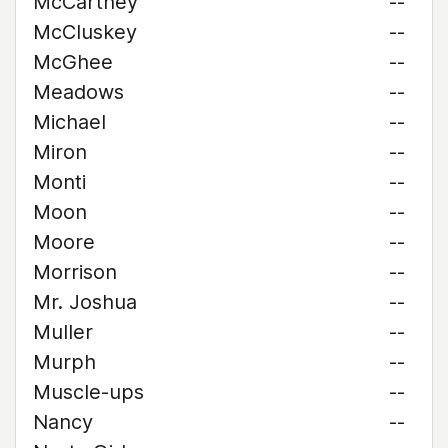
McCartney
--
McCluskey
--
McGhee
--
Meadows
--
Michael
--
Miron
--
Monti
--
Moon
--
Moore
--
Morrison
--
Mr. Joshua
--
Muller
--
Murph
--
Muscle-ups
--
Nancy
--