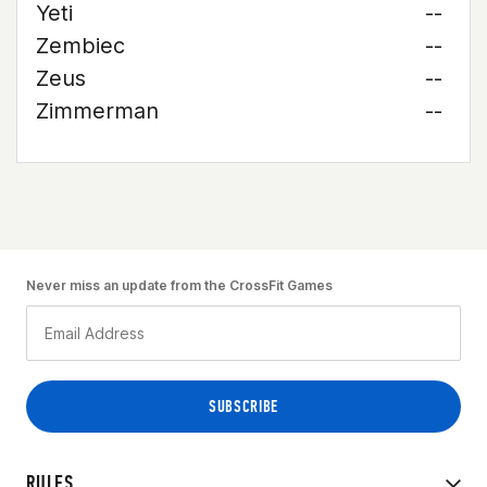
Yeti
--
Zembiec
--
Zeus
--
Zimmerman
--
Never miss an update from the CrossFit Games
RULES