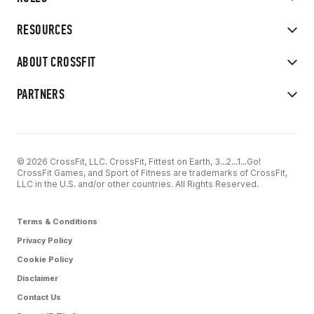
RESOURCES
ABOUT CROSSFIT
PARTNERS
© 2026 CrossFit, LLC. CrossFit, Fittest on Earth, 3...2...1...Go!
CrossFit Games, and Sport of Fitness are trademarks of CrossFit,
LLC in the U.S. and/or other countries. All Rights Reserved.
Terms & Conditions
Privacy Policy
Cookie Policy
Disclaimer
Contact Us