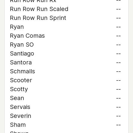
Run Row Run Rx
--
Run Row Run Scaled
--
Run Row Run Sprint
--
Ryan
--
Ryan Comas
--
Ryan SO
--
Santiago
--
Santora
--
Schmalls
--
Scooter
--
Scotty
--
Sean
--
Servais
--
Severin
--
Sham
--