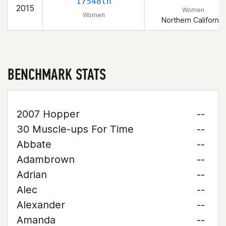
17548th
2015
Women
Women
Northern California
BENCHMARK STATS
2007 Hopper
--
30 Muscle-ups For Time
--
Abbate
--
Adambrown
--
Adrian
--
Alec
--
Alexander
--
Amanda
--