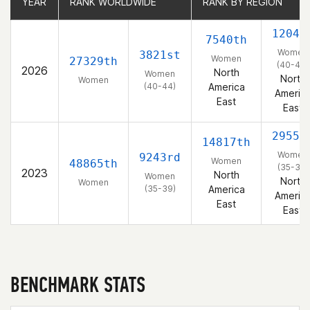
YEAR
YEAR
RANK WORLDWIDE
RANK WORLDWIDE
RANK BY REGION
RANK BY REGION
1204t
7540th
Women
3821st
Women
27329th
(40-44)
2026
North
Women
North
Women
(40-44)
America
Americ
East
East
2955t
14817th
Women
9243rd
Women
48865th
(35-39)
2023
North
Women
North
Women
(35-39)
America
Americ
East
East
BENCHMARK STATS