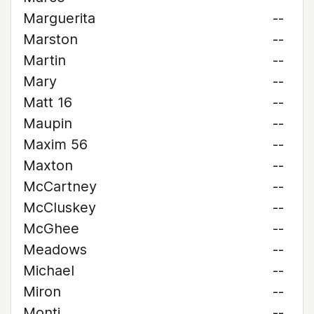
Marguerita
--
Marston
--
Martin
--
Mary
--
Matt 16
--
Maupin
--
Maxim 56
--
Maxton
--
McCartney
--
McCluskey
--
McGhee
--
Meadows
--
Michael
--
Miron
--
Monti
--