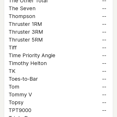
The Other Total
--
The Seven
--
Thompson
--
Thruster 1RM
--
Thruster 3RM
--
Thruster 5RM
--
Tiff
--
Time Priority Angie
--
Timothy Helton
--
TK
--
Toes-to-Bar
--
Tom
--
Tommy V
--
Topsy
--
TPT9000
--