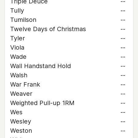
Triple Deuce
--
Tully
--
Tumilson
--
Twelve Days of Christmas
--
Tyler
--
Viola
--
Wade
--
Wall Handstand Hold
--
Walsh
--
War Frank
--
Weaver
--
Weighted Pull-up 1RM
--
Wes
--
Wesley
--
Weston
--