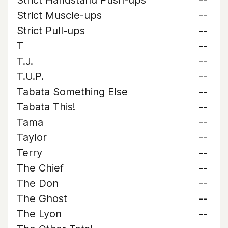
Strict Handstand Push-ups
--
Strict Muscle-ups
--
Strict Pull-ups
--
T
--
T.J.
--
T.U.P.
--
Tabata Something Else
--
Tabata This!
--
Tama
--
Taylor
--
Terry
--
The Chief
--
The Don
--
The Ghost
--
The Lyon
--