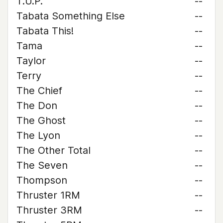
T.U.P.
--
Tabata Something Else
--
Tabata This!
--
Tama
--
Taylor
--
Terry
--
The Chief
--
The Don
--
The Ghost
--
The Lyon
--
The Other Total
--
The Seven
--
Thompson
--
Thruster 1RM
--
Thruster 3RM
--