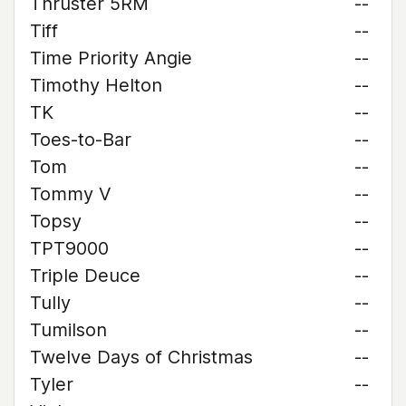
Thruster 5RM
--
Tiff
--
Time Priority Angie
--
Timothy Helton
--
TK
--
Toes-to-Bar
--
Tom
--
Tommy V
--
Topsy
--
TPT9000
--
Triple Deuce
--
Tully
--
Tumilson
--
Twelve Days of Christmas
--
Tyler
--