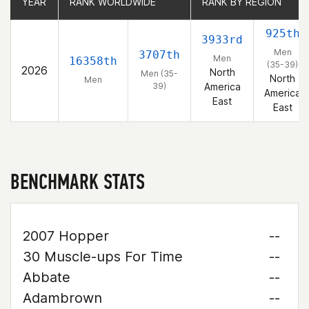
YEAR
YEAR
RANK WORLDWIDE
RANK WORLDWIDE
RANK BY REGION
RANK BY REGION
925th
3933rd
Men
3707th
Men
16358th
(35-39)
2026
North
Men (35-
North
Men
39)
America
America
East
East
BENCHMARK STATS
2007 Hopper
--
30 Muscle-ups For Time
--
Abbate
--
Adambrown
--