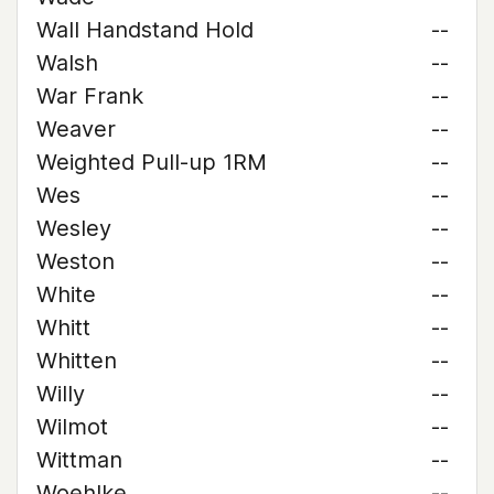
Wall Handstand Hold
--
Walsh
--
War Frank
--
Weaver
--
Weighted Pull-up 1RM
--
Wes
--
Wesley
--
Weston
--
White
--
Whitt
--
Whitten
--
Willy
--
Wilmot
--
Wittman
--
Woehlke
--