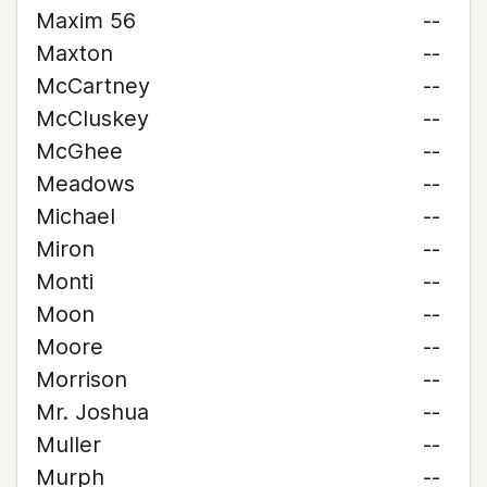
Maxim 56
--
Maxton
--
McCartney
--
McCluskey
--
McGhee
--
Meadows
--
Michael
--
Miron
--
Monti
--
Moon
--
Moore
--
Morrison
--
Mr. Joshua
--
Muller
--
Murph
--