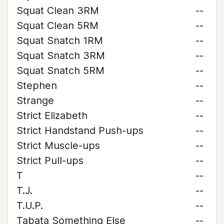
Squat Clean 3RM
--
Squat Clean 5RM
--
Squat Snatch 1RM
--
Squat Snatch 3RM
--
Squat Snatch 5RM
--
Stephen
--
Strange
--
Strict Elizabeth
--
Strict Handstand Push-ups
--
Strict Muscle-ups
--
Strict Pull-ups
--
T
--
T.J.
--
T.U.P.
--
Tabata Something Else
--