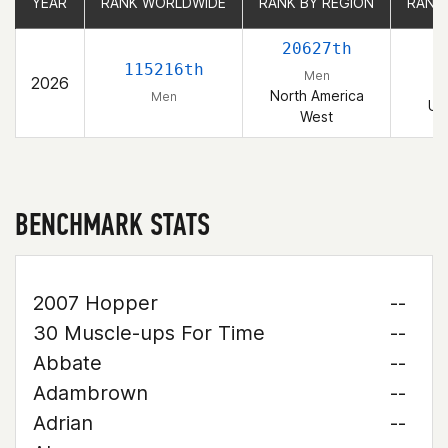
YEAR
YEAR
RANK WORLDWIDE
RANK WORLDWIDE
RANK BY REGION
RANK BY REGION
RANK
RANK
20627th
4
115216th
Men
2026
North America
Men
Un
West
BENCHMARK STATS
2007 Hopper
--
30 Muscle-ups For Time
--
Abbate
--
Adambrown
--
Adrian
--