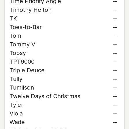
Time Priority Angie
--
Timothy Helton
--
TK
--
Toes-to-Bar
--
Tom
--
Tommy V
--
Topsy
--
TPT9000
--
Triple Deuce
--
Tully
--
Tumilson
--
Twelve Days of Christmas
--
Tyler
--
Viola
--
Wade
--