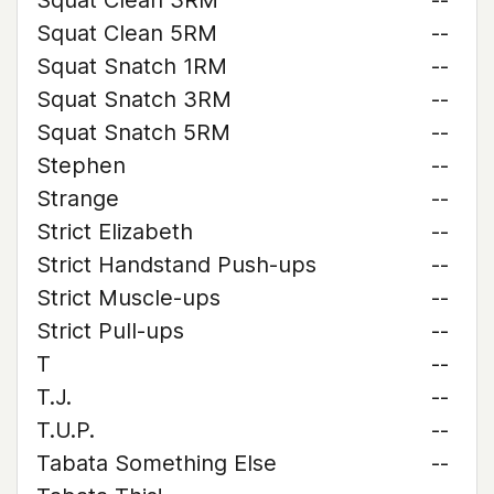
Squat Clean 3RM
--
Squat Clean 5RM
--
Squat Snatch 1RM
--
Squat Snatch 3RM
--
Squat Snatch 5RM
--
Stephen
--
Strange
--
Strict Elizabeth
--
Strict Handstand Push-ups
--
Strict Muscle-ups
--
Strict Pull-ups
--
T
--
T.J.
--
T.U.P.
--
Tabata Something Else
--