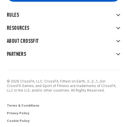
RULES
RESOURCES
ABOUT CROSSFIT
PARTNERS
© 2026 CrossFit, LLC. CrossFit, Fittest on Earth, 3...2...1...Go!
CrossFit Games, and Sport of Fitness are trademarks of CrossFit,
LLC in the U.S. and/or other countries. All Rights Reserved.
Terms & Conditions
Privacy Policy
Cookie Policy