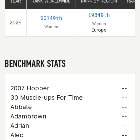
YEAR
YEAR
RANK WORLDWIDE
RANK WORLDWIDE
RANK BY REGION
RANK BY REGION
RANK
RANK
19849th
60149th
2026
Women
Women
Europe
BENCHMARK STATS
2007 Hopper
--
30 Muscle-ups For Time
--
Abbate
--
Adambrown
--
Adrian
--
Alec
--