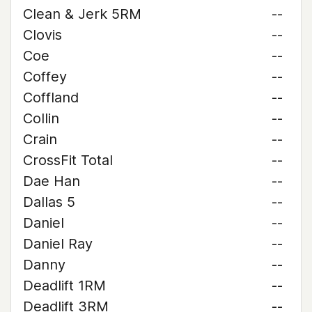
Clean & Jerk 5RM
--
Clovis
--
Coe
--
Coffey
--
Coffland
--
Collin
--
Crain
--
CrossFit Total
--
Dae Han
--
Dallas 5
--
Daniel
--
Daniel Ray
--
Danny
--
Deadlift 1RM
--
Deadlift 3RM
--