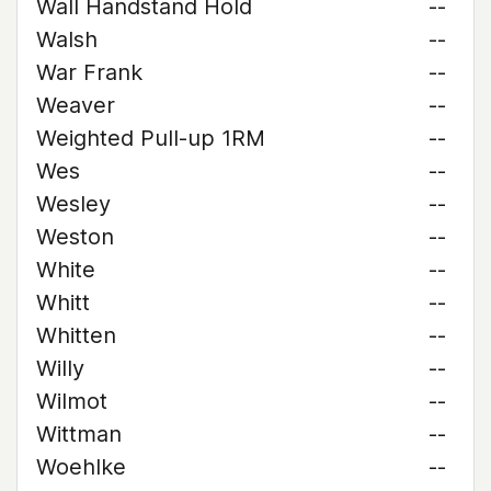
Wall Handstand Hold
--
Walsh
--
War Frank
--
Weaver
--
Weighted Pull-up 1RM
--
Wes
--
Wesley
--
Weston
--
White
--
Whitt
--
Whitten
--
Willy
--
Wilmot
--
Wittman
--
Woehlke
--