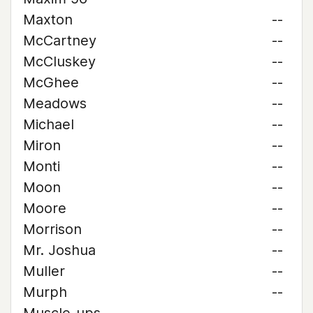
Maxton
--
McCartney
--
McCluskey
--
McGhee
--
Meadows
--
Michael
--
Miron
--
Monti
--
Moon
--
Moore
--
Morrison
--
Mr. Joshua
--
Muller
--
Murph
--