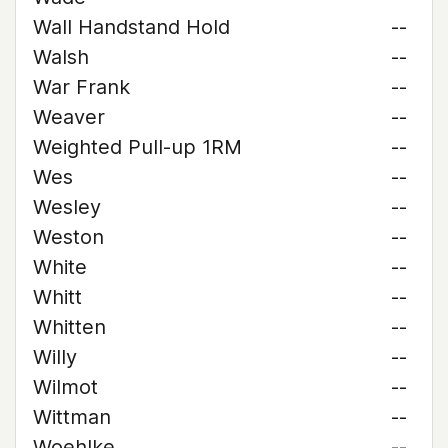
Wall Handstand Hold
--
Walsh
--
War Frank
--
Weaver
--
Weighted Pull-up 1RM
--
Wes
--
Wesley
--
Weston
--
White
--
Whitt
--
Whitten
--
Willy
--
Wilmot
--
Wittman
--
Woehlke
--