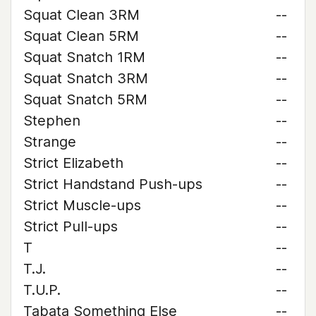
Squat Clean 3RM
--
Squat Clean 5RM
--
Squat Snatch 1RM
--
Squat Snatch 3RM
--
Squat Snatch 5RM
--
Stephen
--
Strange
--
Strict Elizabeth
--
Strict Handstand Push-ups
--
Strict Muscle-ups
--
Strict Pull-ups
--
T
--
T.J.
--
T.U.P.
--
Tabata Something Else
--