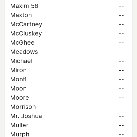
Maxim 56
--
Maxton
--
McCartney
--
McCluskey
--
McGhee
--
Meadows
--
Michael
--
Miron
--
Monti
--
Moon
--
Moore
--
Morrison
--
Mr. Joshua
--
Muller
--
Murph
--