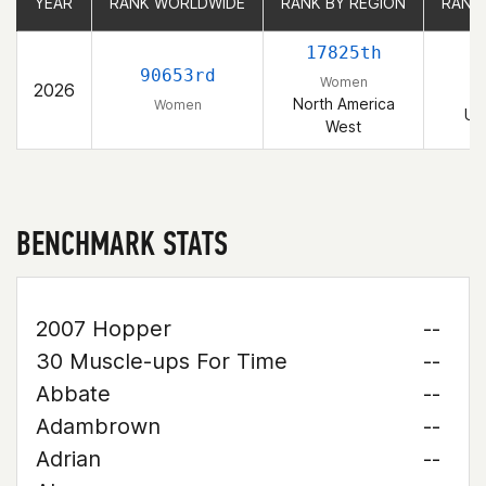
YEAR
YEAR
RANK WORLDWIDE
RANK WORLDWIDE
RANK BY REGION
RANK BY REGION
RANK
RANK
17825th
3
90653rd
Women
2026
North America
Women
Un
West
BENCHMARK STATS
2007 Hopper
--
30 Muscle-ups For Time
--
Abbate
--
Adambrown
--
Adrian
--