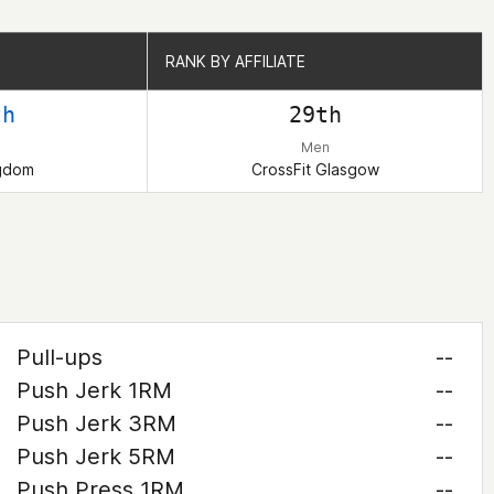
RANK BY AFFILIATE
RANK BY AFFILIATE
th
29th
Men
ngdom
CrossFit Glasgow
Pull-ups
--
Push Jerk 1RM
--
Push Jerk 3RM
--
Push Jerk 5RM
--
Push Press 1RM
--