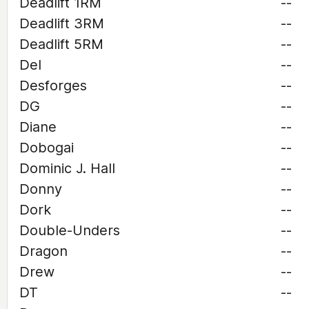
Deadlift 1RM
--
Deadlift 3RM
--
Deadlift 5RM
--
Del
--
Desforges
--
DG
--
Diane
--
Dobogai
--
Dominic J. Hall
--
Donny
--
Dork
--
Double-Unders
--
Dragon
--
Drew
--
DT
--