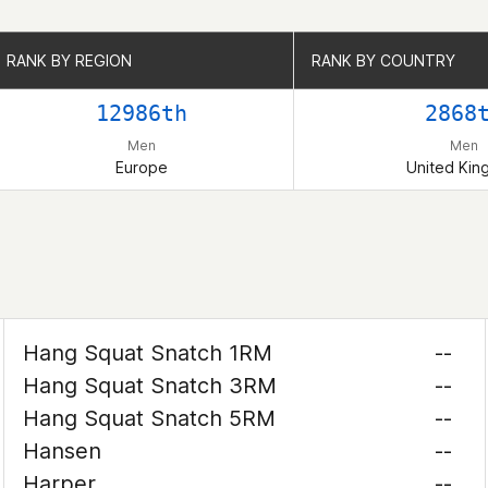
RANK BY REGION
RANK BY REGION
RANK BY COUNTRY
RANK BY COUNTRY
12986th
2868
Men
Men
Europe
United Ki
Hang Squat Snatch 1RM
--
Hang Squat Snatch 3RM
--
Hang Squat Snatch 5RM
--
Hansen
--
Harper
--