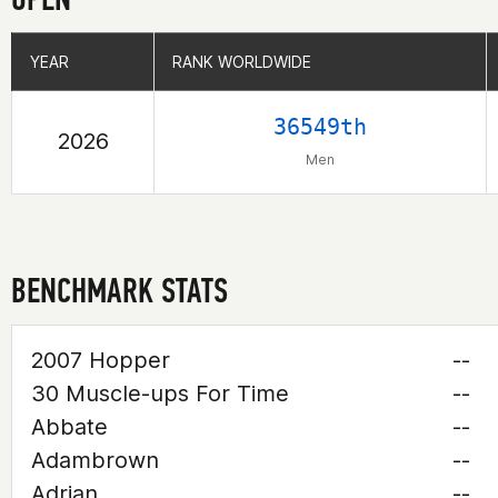
YEAR
YEAR
RANK WORLDWIDE
RANK WORLDWIDE
36549th
2026
Men
BENCHMARK STATS
2007 Hopper
--
30 Muscle-ups For Time
--
Abbate
--
Adambrown
--
Adrian
--