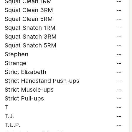
Squat Clean 1RM
--
Squat Clean 3RM
--
Squat Clean 5RM
--
Squat Snatch 1RM
--
Squat Snatch 3RM
--
Squat Snatch 5RM
--
Stephen
--
Strange
--
Strict Elizabeth
--
Strict Handstand Push-ups
--
Strict Muscle-ups
--
Strict Pull-ups
--
T
--
T.J.
--
T.U.P.
--