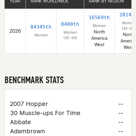
YEAR
YEAR
RANK WORLDWIDE
RANK WORLDWIDE
RANK BY REGION
RANK BY REGION
2014t
16569th
Women
8400th
Women
84345th
(45-49)
2026
North
Women
North
Women
(45-49)
America
Americ
West
West
BENCHMARK STATS
2007 Hopper
--
30 Muscle-ups For Time
--
Abbate
--
Adambrown
--