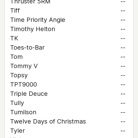
Thruster 5RM
--
Tiff
--
Time Priority Angie
--
Timothy Helton
--
TK
--
Toes-to-Bar
--
Tom
--
Tommy V
--
Topsy
--
TPT9000
--
Triple Deuce
--
Tully
--
Tumilson
--
Twelve Days of Christmas
--
Tyler
--