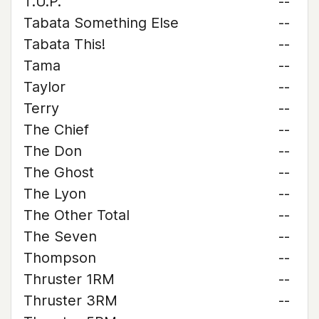
T.U.P.
--
Tabata Something Else
--
Tabata This!
--
Tama
--
Taylor
--
Terry
--
The Chief
--
The Don
--
The Ghost
--
The Lyon
--
The Other Total
--
The Seven
--
Thompson
--
Thruster 1RM
--
Thruster 3RM
--